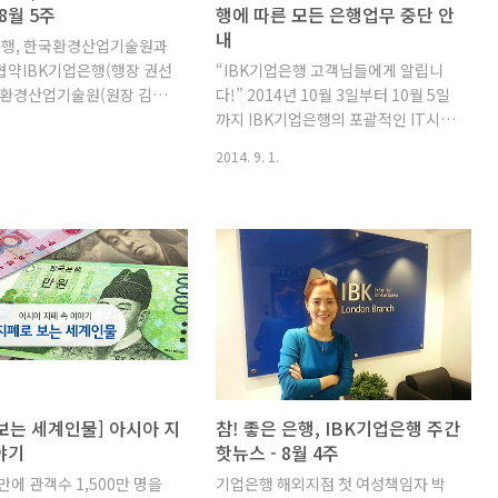
8월 5주
행에 따른 모든 은행업무 중단 안
내
은행, 한국환경산업기술원과
협약IBK기업은행(행장 권선
“IBK기업은행 고객님들에게 알립니
국환경산업기술원(원장 김용
다!” 2014년 10월 3일부터 10월 5일
반성장 업무협약을 체결하고
까지 IBK기업은행의 포괄적인 IT시스
 지원을 위해 총 150억원
템인 POST차세대시스템이 10월 6일
2014. 9. 1.
용 대출상품을 개발·판매한
오픈될 예정입니다. POST차세대시스
 밝혔다. 이번 협약으로 기업
템 오픈에 따른 전산시스템 교체로 인
경마크나 탄소성적 표지 인
하여 10월 3일부터 10월 5일까지 연
유기업 등 한국환경산업기술
휴 3일간 IBK기업은행의 모든 은행업
업을 대상으로 오는 9월부터
무가 중단될 예정입니다. 체크카드, 인
고 2억원까지 저리로 자금을
터넷뱅킹, ONE뱅킹, 텔레뱅킹, 자동
IBK기업은행, 캠코와 동반
화기기 등 각종 서비스를 이용할 수 없
120억원 조성한국자산관리
으니 참고하시기 바랍니다. (문의전화
·대표 홍영만)는 사업에 어
: IBK고객센터 : 1566-2566) 전산시
고 있는 소상공인 자금지원
스템 전환에 따라 이번 10월 3일부터
BK기업은행과 ‘소상공인 지
10월 5일까지 연휴 3일간 모든 은행업
보는 세계인물] 아시아 지
참! 좋은 은행, IBK기업은행 주간
 동반성장협력 협약’을 27일
무 중단될 예정입니다. 이 기간에는 사
야기
핫뉴스 - 8월 4주
 밝혔다. 이번 협약으로 캠
전에 현금을 먼저 인출하거나 신용카
만에 관객수 1,500만 명을
기업은행 해외지점 첫 여성책임자 박
기업은행에 120억원을 예탁
드를 사용하고 결제/이체일을 조정하