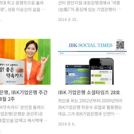
역대 최고 흥행작으로 올라
선미 런던지점 과장은행권에서 '여풍
K기업은행은 예..
길 권장합니다. 1. 사전에..
명량’, 성웅 이순신의 삶을 드
(女風)'의 중심에 있는 기업은행이 해
 담아낸 영화는 인기만큼이
외에서도 '여성시대'를 열고 있다. 지
.
2014. 8. 25.
 패러디와 감상평으로 끊임
난달 말 단행된 하반기 인사에서 영국
를 불러 모으고 있는데요. 특
런던지점에 첫 여성 책임자가 탄생한
장군은 ‘100원짜리 동전에
것이다. 기업은행 런던지점, 아프리아
 아니다’라는 영화평이 많은
·중동까지 발 넓힌다영국 런던의 금융
었습니다. 이처럼 한 나라의
특구 '시티오브런던' 내 랜드마크로 꼽
그 나라만의 역사나 문화, 대
히는 '타워42'에 위치한 기업은행 런던
 담겨 있는데요. 해외여행을
지점. 평일 오후에 찾은 사무실은 한산
나라마다 다양한 크기와 색상,
했다. 현지에서의 신규고객 발굴을 위
담긴 지폐를 보는 재미가 쏠
해 다수의 직원들이 고객미팅 등 현장
 앞서 고전주의부터 르네상
에 투입됐기 때문이다. IBK기업은행/
 등 유럽 건축 양식의 역사를
독거노인 찾아가는 ‘참, 좋은 사랑의 밥
 은행, IBK기업은행 주간
IBK 기업은행 소셜타임즈 28호
 있는 유로화에 대한 이야기
차’ 운영'참! 좋은 은행'이라는 슬로건
8월 2주
차인표 씨는 2002년부터 2009년까지
이 있는데요. (유로화 기사
을 내건 기업은행은 독거노인 등 소외
BK약속카드’ 쓴만큼 돌려드
IBK기업은행 최장수 모델로 활동했는
늘은 아시아 나라들 중에서 중
계층 지원을 위한 사회공헌 사업에 앞
기업은행(은행장 권선주)은
데요.그가 IBK기업은행과 인연이 맺어
 싱가포르, 말레이시아, 파키..
장서고 있다. IBK기업은행은 지난해에
휴할인을 없애고 캐시백에
진 데는 특별한 사연이 있다고 합니다.
는 '대한민국..
2014. 8. 6.
한 ’IBK약속카드’를 판매
"나는 당신을 작년보다 올해 더 사랑합
.
 밝혔다. 기존 할인이나 포
니다.어제보다 오늘 더 사랑하고요,오