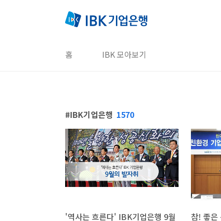
본문 바로가기
홈
IBK 모아보기
IBK기업은행
1570
'역사는 흐른다' IBK기업은행 9월
참! 좋은