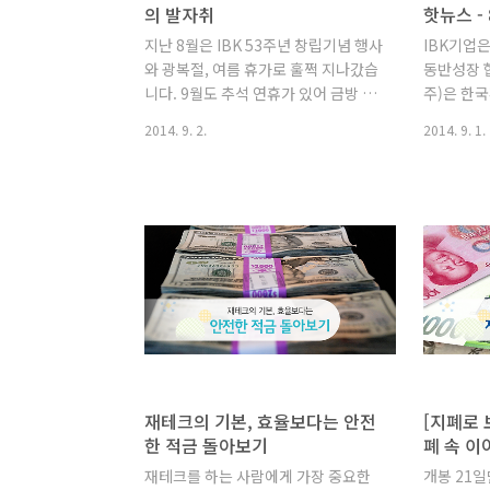
의 발자취
핫뉴스 - 
지난 8월은 IBK 53주년 창립기념 행사
IBK기업
와 광복절, 여름 휴가로 훌쩍 지나갔습
동반성장 
니다. 9월도 추석 연휴가 있어 금방 지
주)은 한
나갈 것 같은 느낌이 드는데요. IBK기
주)과 동
2014. 9. 2.
2014. 9. 1.
업은행의 지난 역사 속 9월에는 어떤
친환경기업
일들이 있을까요? ‘역사는 흐른다. 9월
규모의 전
의 발자취’ 함께 살펴보시죠. 참고기사
다고 25일
IBK 창립 53주년 광고 기획 보기 :「그
은행은 환
때 그 사람들」, 「그때 그 시절」
증제품 보
1982.09.14 런던사무소 개설 1982년
원 추천기
9월 14일 우리나라 은행으로서는 10
기업당 최
번째로 중소기업(현 IBK기업은행)이
빌려준다. 
런던사무소를 개설하면서 런던 금융시
성장펀드 
장에 진출했습니다. 이는 중소기업 전
공사(캠코
문 국책은행으로서 해외에 있는 우리
려움을 겪
중소기업이 글로벌 강소기업으로 성장
을 위해 I
재테크의 기본, 효율보다는 안전
[지폐로 
하는 것을 지원한다는 취지인데요. 지
원을 위한
한 적금 돌아보기
폐 속 이
난 1999년 금융 위기 직후 폐쇄된 뒤
체결한다고
재테크를 하는 사람에게 가장 중요한
개봉 21일
2006년에 재개설 되..
코는 IBK