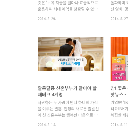
것은 '보유 자금을 얼마나 효율적으로
돌파하며 
하고, IB
운용하여 최대 이익을 창출할 수 있느
선 영화 ‘
냐’입니다. 그러나 이익만 좇다 보면 원
라마틱하게
2014. 8. 29.
2014. 8. 27
금 손실 위험이 따르기 마련입니다. 외
나 다양한
부 환경에 영향을 받거나 조급한 마음
없이 화제
에 무리한 투자를 반복해 손실을 보는
히 이순신 
경우도 있습니다. 최근에는 위험 부담
계실 분이
이 큰 재테크 방법보다 안전하게 적금
공감을 얻
을 선택하는 분들이 많습니다. 누구나
화폐에는 
쉽게, 꾸준히 할 수 있는 적금은 외부
표 인물이
시장 환경에 크게 흔들리지 않아 재테
하면 각 
크 초보자도 안심할 수 있는데요. 오늘
디자인이 
은 적금을 다양하게 활용하는 방법을
쏠합니다.
소개합니다. 효율보다 안전이 우선! 은
스, 바로크
알콩달콩 신혼부부가 알아야 할
참! 좋은
행 적금 그동안 재테크 전문가들은 금
살펴볼 수
재테크 4계명
핫뉴스 - 
리가 낮다는 이유로 적금 보다 다른 투
를 다룬 적
사랑하는 두 사람이 만나 하나의 가정
기업銀 ‘I
자 방법을 권유했습니다. 각종 펀드나
보기) 오
을 이루는 결혼. 인생의 새로운 출발선
려요IBK
주식은 높은 수익률을 기대할 수 있는
국, 인도,
에 선 신혼부부는 행복한 마음으로 함
복잡한 제
만큼 손실..
께 살아갈 계획을 세우게 됩니다.핑크
혜택을 집중
2014. 8. 14.
2014. 8. 11
빛 미래를 꿈꾸며 알콩달콩 신혼 재미
한다고 6일