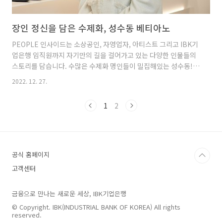
장인 정신을 담은 수제화, 성수동 베티아노
PEOPLE 인사이드는 소상공인, 자영업자, 아티스트 그리고 IBK기
업은행 임직원까지 자기만의 길을 걸어가고 있는 다양한 인물들의
스토리를 담습니다. 수많은 수제화 명인들이 밀집해있는 성수동!
이곳에서는 저 마다의 매력이 넘치는 수제화 가게들을 만나볼 수 있
2022. 12. 27.
는데요. 꼼꼼한 공정 기술을 바탕으로 트렌디하고 편안한 수제화 만
드는 베티아노 백인희 대표를 만나보겠습니다. 예쁘고 편안한 여성
1
2
수제화 '베티아노' 성수동에서 수제화를 제작하고 있는 베티아노의
대표 백인희입니다. 수제화 저부 기술자인 아버지께서 오랜 세월 수
제화 공장을 운영하고 계세요. 아버지의 영향을 받아 구두 디자이너
로 사회에 첫 발을 내디뎠고, 제 브랜드까지 운영하게 되었어요. 베
티아노는 언제 신어도 어색하지 않은 심플하지만 디테일이 살아있
공식 홈페이지
는 디..
고객센터
금융으로 만나는 새로운 세상, IBK기업은행
© Copyright. IBK(INDUSTRIAL BANK OF KOREA) All rights
reserved.