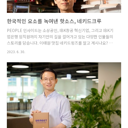
한국적인 요소를 녹여낸 핫소스, 네키드크루
PEOPLE 인사이드는 소상공인, IBK창공 혁신기업, 그리고 IBK기
업은행 임직원까지 자기만의 길을 걸어가고 있는 다양한 인물들의
스토리를 담습니다. 이태원 맛집 네키드윙즈를 알고 계시나요? 네
키드윙즈를 운영하는 네키드크루는 국산 고추를 첨가해 치킨 윙, 피
2023. 6. 30.
자 등 어디에 먹어도 좋은 진돗개 핫소스를 만들고 있습니다. 한국
식 매운맛으로 핫소스 시장을 공략할 조준기 대표의 이야기를 함께
만나볼까요? 네키드크루 대표, 조준기입니다. 네키드크루는 이태
원에 위치한 윙 전문점 '네키드윙즈'를 운영하면서 한국적인 요소를
녹여낸 핫소스인 '진돗개 핫소스’를 만들어나가고 있어요. 2016년
도까지 다른 F&B 회사에서 양식 전공으로 커리어를 밟던 중 좋은
기회와 아이디어가 떠올라 네키드윙즈를 시작하게 되었죠. 네키드
윙즈..