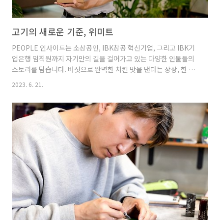
고기의 새로운 기준, 위미트
PEOPLE 인사이드는 소상공인, IBK창공 혁신기업, 그리고 IBK기
업은행 임직원까지 자기만의 길을 걸어가고 있는 다양한 인물들의
스토리를 담습니다. 버섯으로 완벽한 치킨 맛을 낸다는 상상, 한 번
쯤 해보셨을까요? 위미트(WEMEET)는 IBK창공 마포 10기에 선
2023. 6. 21.
정된 기업으로, 육류 없이도 즐거운 음식 경험을 선사하는 푸드테크
스타트업입니다. 고기의 새로운 기준을 만드는 위미트의 이야기를
함께 만나볼까요? 위미트의 대표 안현석입니다. 위미트는 전통적인
육류 없이도 고기 경험과 충분히 음식문화를 즐길 수 있음을 증명해
나가는 푸드테크 스타트업이에요. 현재는 버섯으로 정육처럼 쓸 수
있는 식물성 원육을 개발하고 있어요. 위미트(WEMEET)는 우리
(WE)가 만나는(MEET) 고기의 새로운 기준을 의미해요...