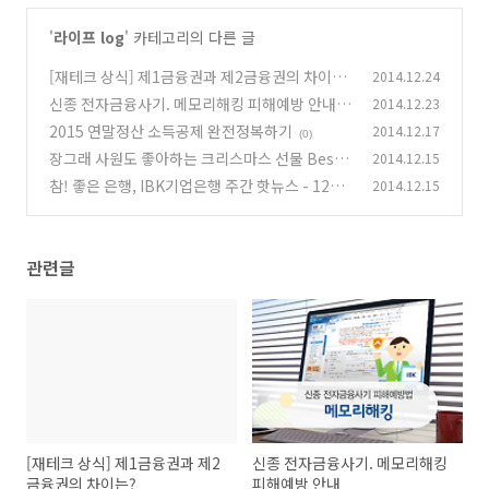
'
라이프 log
' 카테고리의 다른 글
[재테크 상식] 제1금융권과 제2금융권의 차이
2014.12.24
는?
신종 전자금융사기. 메모리해킹 피해예방 안내
2014.12.23
(0)
2015 연말정산 소득공제 완전정복하기
2014.12.17
(0)
(0)
장그래 사원도 좋아하는 크리스마스 선물 Best 5
2014.12.15
참! 좋은 은행, IBK기업은행 주간 핫뉴스 - 12월
2014.12.15
(0)
2주
(0)
관련글
[재테크 상식] 제1금융권과 제2
신종 전자금융사기. 메모리해킹
금융권의 차이는?
피해예방 안내