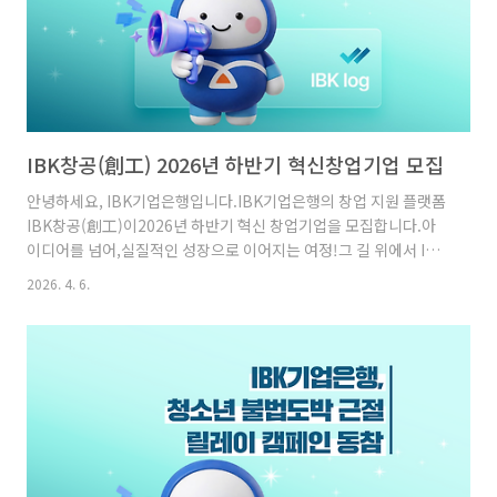
IBK창공(創工) 2026년 하반기 혁신창업기업 모집
안녕하세요, IBK기업은행입니다.IBK기업은행의 창업 지원 플랫폼
IBK창공(創工)이2026년 하반기 혁신 창업기업을 모집합니다.아
이디어를 넘어,실질적인 성장으로 이어지는 여정!그 길 위에서 IBK
창공은 창업기업의든든한 파트너가 되어드립니다.지금, 새로운 도
2026. 4. 6.
전을 준비하고 있다면IBK창공과 함께 한 단계 더 성장해 보세
요!IBK창공(創工) 모집 내용,지금부터 자세히 살펴볼까요?IBK창
공(創工) 혁신창업 기업모집 IBK창공(創工)이란?IBK창공(創工)
은 ‘창공(創工)을 통해창공(蒼空)으로 비상하라’라는 의미를 가
진‘창업(創業) 공장(工場)’의 줄임말로IBK기업은행의 창업기업 지
원 플랫폼입니다. 선발기업에 대한 주요 지원내용을확인해 보겠습
니다![투자 및 융자]✓ IBK 금융그룹 투자 검토✓ 국내 Demo-Da..