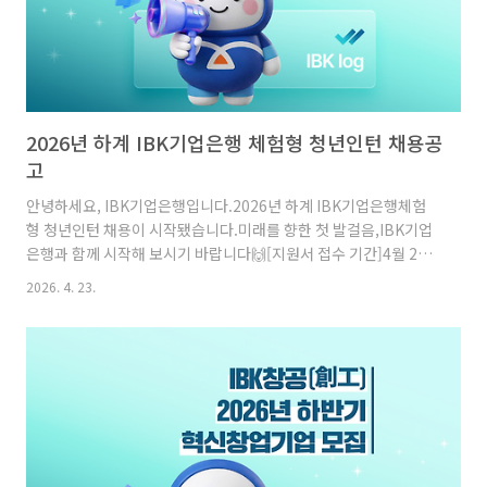
2026년 하계 IBK기업은행 체험형 청년인턴 채용공
고
안녕하세요, IBK기업은행입니다.2026년 하계 IBK기업은행체험
형 청년인턴 채용이 시작됐습니다.미래를 향한 첫 발걸음,IBK기업
은행과 함께 시작해 보시기 바랍니다🙌[지원서 접수 기간]4월 23
일(목) ~ 5월 13일(수) 14시2026 하계 IBK기업은행 체험형 청년
2026. 4. 23.
인턴채용 예정 인원은 아래와 같습니다![채용 분야]✓ 금융일반
330명서울·수도권: 240명영남권(부산·울산·경남·대구·경북):
50명충청·강원권(대전·세종·충남·충북·강원): 20명호남·제주권
(광주·전남·전북·제주): 20명✓ 디지털/IT 50명​※ 분야별 복수지
원 불가하며, 복수지원 시 모두 불합격 처리​※ 금융일반 채용분야는
최종학교 소재지와 무관(ex. 서울소재 대학교 재학 중이며, 부산지
역 거주 중→’금융일반 영남권’등 지원 가능..