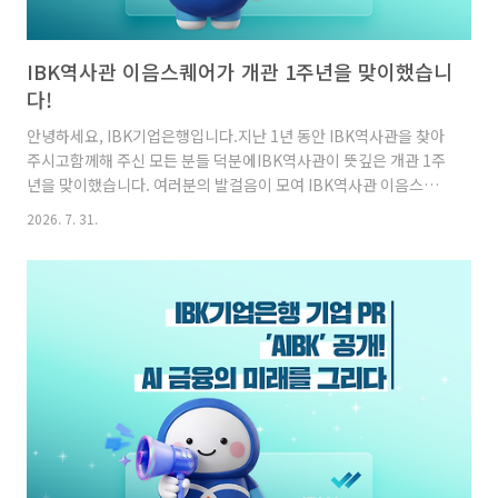
IBK역사관 이음스퀘어가 개관 1주년을 맞이했습니
다!
안녕하세요, IBK기업은행입니다.지난 1년 동안 IBK역사관을 찾아
주시고함께해 주신 모든 분들 덕분에IBK역사관이 뜻깊은 개관 1주
년을 맞이했습니다. 여러분의 발걸음이 모여 IBK역사관 이음스퀘
어의 뜻깊은 개관 1주년을 만들었습니다!2026년 7월 22일 공식 예
2026. 7. 31.
약 기준으로누적 방문객은 2,171명을 기록했으며,국내외 여러 기
관의 방문도 이어졌습니다이처럼 많은 분들이 역사관을 찾으며IBK
의 역사와 중소기업 금융의 가치를 직접 경험하고,다양한 이야기를
나누는 시간을 가졌습니다.또한 지난 1년 동안 HSBC, 아시아개발
은행(ADB),국제금융협회(IIF), 마스터카드, 씨티은행,캐나다 퀘벡
주 연기금, 일본 선진정보화사회 견학단 등국내외 다양한 금융기관
과 관계자들이IBK역사관을 방문했습니다!임직원 설문조사를 통..