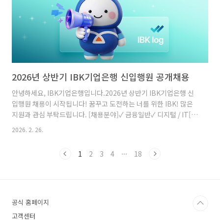
2026년 상반기 IBK기업은행 신입행원 공개채용
안녕하세요, IBK기업은행입니다.2026년 상반기 IBK기업은행 신
입행원 채용이 시작됩니다! 꿈꾸고 도전하는 너를 위한 IBK! 많은
지원과 관심 부탁드립니다. [채용분야]✓ 금융일반✓ 디지털 / IT[서
류 접수 일정]2.26.(목) ~ 3.16.(월) 10시아래 내용을 참고하셔서이
2026. 2. 26.
번 채용에 대한 정보를 쏙쏙! 얻어가세요! 캠퍼스리크루팅 일정 채
용개요 지원자격과 우대사항 전형절차✓서류접수: ~3/16(월) 10시
1
2
3
4
···
18
✓실기시험: 4/11(토) 전국 5개 지역✓실기시험: 4/27(월) ~
5/11(월) 中✓면접시험: 5/22(금) ~ 5/29(금) 中안내사항 직원성
장프로그램∙복지제도꿈꾸고 도전하는 여러분과 함께하는 그날을
위해 열심히 응원하고 준비하고 있겠습니다 :) ※ 자세한 내용은
IBK기업은행 채용 전..
공식 홈페이지
고객센터