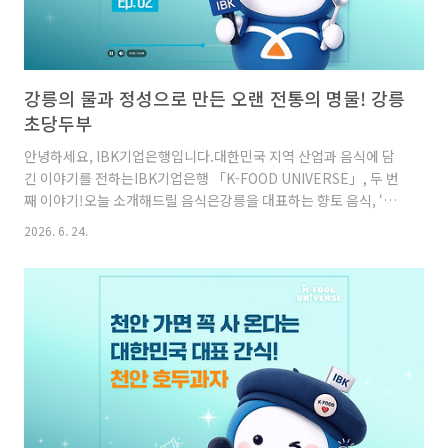
강릉의 물과 정성으로 만든 오랜 전통의 명물! 강릉
초당두부
안녕하세요, IBK기업은행입니다.대한민국 지역 산업과 음식에 담
긴 이야기를 전하는IBK기업은행 「K-FOOD UNIVERSE」, 두 번
째 이야기!오늘 소개해드릴 음식은강릉을 대표하는 향토 음식, ‘강
릉초당두부’입니다.오랜 시간 강릉의 맛을 대표해온 초당두부는지
2026. 6. 24.
금도 지역의 전통과 손맛을 이어오고 있는데요.그런데 이 초당두부,
이름부터 특별한 유래를 가지고 있다는 사실알고 계셨나요?초당두
부의 ‘초당’은조선시대 허균·허난설헌의 아버지인초당 허엽 선생
의 호에서 유래되었다고 하는데요!당시 허엽 선생은강릉의 맑은 물
에 콩을 불리고,동해 바닷물로 만든 간수를 사용해두부를 만들었다
고 합니다. 허엽 선생의 두부는바닷물 간수 덕분에더욱 담백하고 고
소한 맛을 갖게 되었고,그 맛이 알려지며 사람들은허엽 선생의 호인
‘초당’을 ..