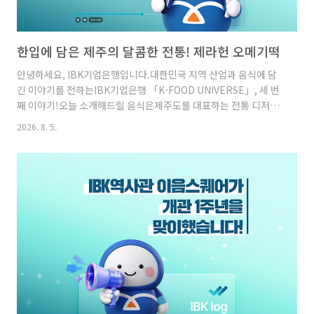
한입에 담은 제주의 달콤한 전통! 제라헌 오메기떡
안녕하세요, IBK기업은행입니다.대한민국 지역 산업과 음식에 담
긴 이야기를 전하는IBK기업은행 「K-FOOD UNIVERSE」, 세 번
째 이야기!오늘 소개해드릴 음식은제주도를 대표하는 전통 디저트,
‘오메기떡’입니다.여러분, '오메기'가 제주 방언이라는 사실, 알고
2026. 8. 5.
계셨나요?예로부터 제주에서는 벼농사가 어려워찰기가 좋은 차조
를 주식으로 활용했는데요.제주에서는 이 차조를 '오메기'라고 불
렀고,이를 이용해 술과 떡을 만들어 먹었습니다.여기에 팥을 넣어
삶은 뒤콩고물이나 통팥을 입힌 것이 바로 오메기떡입니다.오늘은
제주 방언으로 '최고다', '제대로 되었다'라는 뜻을 가진'제라허
다'에서 이름을 따온 제라헌의전통 오메기떡이 만들어지는 과정을
소개해 드리겠습니다.달콤하면서도 쫀득한 식감으로 사랑받는 제
주의 대표 ..