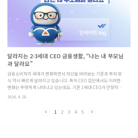
이..
달라지는 2·3세대 CEO 금융생활, “나는 내 부모님
과 달라요”
금융소비자의 세대가 변화하면서 자산을 바라보는 기준과 투자 방
식 역시 빠르게 달라지고 있습니다. 특히 CEO 집단에서도 이러한
변화는 뚜렷하게 나타나고 있는데요. 기존 1세대 CEO가 안정적인
자산 운용을 중심으로 금융생활을 이어왔다면, 2·3세대 CEO는 보
2026. 4. 28.
다 다양한 자산군과 새로운 투자 영역에 관심을 보이는 특징이 나타
납니다. 이번 글에서는 세대별 CEO의 자산 구조와 포트폴리오를
1
2
3
4
5
중심으로 금융생활 방식이 어떻게 변화하고 있는지 살펴보고자 합
니다.CEO 세대 구성 변화와 의미 현재 설문 기준 CEO 구성은 1세
대가 약 76%, 2·3세대가 약 24%로 나타났습니다. 아직까지는 1
세대 비중이 높은 상황이지만, 시간이 지날수록 2·3세대 CEO 비중