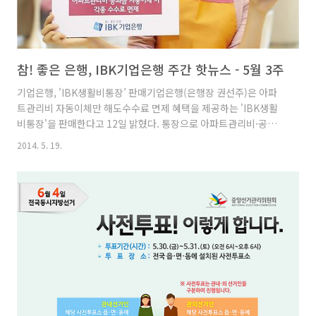
참! 좋은 은행, IBK기업은행 주간 핫뉴스 - 5월 3주
기업은행, 'IBK생활비통장’ 판매기업은행(은행장 권선주)은 아파
트관리비 자동이체만 해도수수료 면제 혜택을 제공하는 'IBK생활
비통장'을 판매한다고 12일 밝혔다. 통장으로 아파트관리비·공과
금을 자동이체 하거나 신용(체크)카드대금을 20만원 이상 결제하
2014. 5. 19.
면 기업은행 자동화기기 타행이체수수료 및 전자금융 수수료를 면
제 받을 수 있다. 여기에 추가로 월평균 잔액이 50만원 이상 또는 연
금 20만원 이상 수령 등 의 거래가 있는 경우 타행 자동화기기 출금
수수료도 월 5회까지 면제된다. 기업은행 ‘사랑의 밥차’ 경산 노인
복지관에 전달IBK기업은행이 후원한 ‘참! 좋은 사랑의 밥차’ 전달
식이 지난 9일 경산시노인종합복지관 강당에서 열렸다. 이날 행사
에는 경산시장 권한대행 김학홍 부시장을 비롯해 권선주 IBK기업
은행..