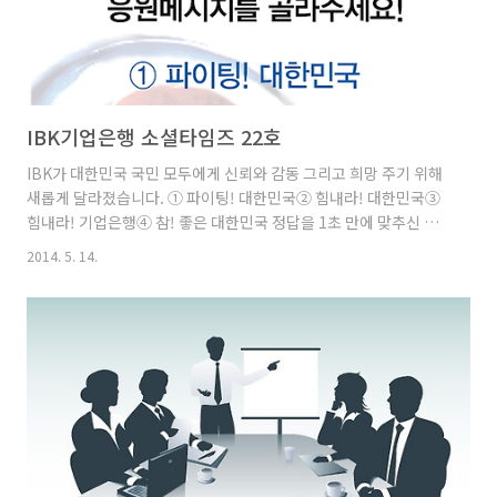
IBK기업은행 소셜타임즈 22호
IBK가 대한민국 국민 모두에게 신뢰와 감동 그리고 희망 주기 위해
새롭게 달라졌습니다. ① 파이팅! 대한민국② 힘내라! 대한민국③
힘내라! 기업은행④ 참! 좋은 대한민국 정답을 1초 만에 맞추신 당
신도 힘내세요! 자세히 보기 : http://on.fb.me/1maaUN6 미국
2014. 5. 14.
판 몰래 카메라인 abc방송국의 프로그램이 가슴 뭉클한 감동을 주
고 있습니다.(요즘은 이영돈∙신동엽 이 비슷한 컨셉의 프로그램입
니다.) 다양한 상황을 연출하고 ‘여러분이라면 어떻게 하시겠습니
까?’라고 반응을 살핍니다. 이런 프로그램이 주는 감동은 인간이 기
본적으로 가지고 있는 따듯함과 정의를 위한 용기가 아직 존재한다
는 것을 알 수 있기 때문이 아닐까요? 이번 동양인 인종차별 편은 뷰
티 스파에서 한국계 동양인이 배우로 출연해 마사지..