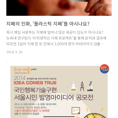
지폐의 진화, '플라스틱 지폐'를 아시나요?
혹시 매일 사용하는 지폐에 얼마나 많은 세균이 있는지 아시나요?
뉴욕대 연구팀이 ‘비위생적인 지폐 프로젝트’를 통해 밝혀낸 결과에
따르면 1달러 지폐 한 장 안에서 3,000여 종의 박테리아가 검출됐
다고 합니다. 그중에서도 여드름을 유발하는 세균이 가장 많이 발견
2014. 5. 20.
됐다고 합니다. 갑자기 지폐를 만지기 싫어지네요! 이렇게 비위생
적인 종이 지폐 대신 훨씬 깨끗한 플라스틱 지폐로 바꾸는 나라들이
많아지고 있습니다. 영국은 2016년부터 300년 역사의 종이 지폐를
폐지하고 플라스틱 지폐로 교체할 것이라고 밝혔으며 (대한금융신
문) 1988년 이후 20여 개의 나라가 플라스틱 지폐를 사용하고 있습
니다. 우리에겐 조금 생소한 플라스틱 지폐, 그 궁금증을 IBK가 풀
어 드립니다. 1. 플라스틱 지폐는 무엇일까? 플라스..