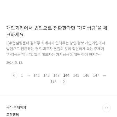
개인기업에서 법인으로 전환한다면 ‘가지급금’을 체
크하세요
IBK컨설팅센터 김희주 회계사가 알려주는 창업 정보 개인기업에서
법인으로 전환하는 경우 대표자 분들이 많이 직면하게 되는 주제가
'가지급금'입니다. 일부 대표자는 가지급금에 대해 아예 인지하지
못하고 있다가 향후 엄청난 세금을 부과받는 경우도 발생하게 되는
2014. 5. 13.
데요. 그렇다면 가지급금이란 무엇이고 이에 대한 과세당국의 세부
담 원칙이 무엇인지 알아보겠습니다. 1. 가지급금이란? 기업회계에
1
···
141
142
143
144
145
146
147
···
서 '가지급금'이란 현금을 지출하였으나 처리할 계정과목이 확정되
175
지 않은 경우에 처리하는 임시계정(미결산계정)을 말합니다. 세무
상 가지급금은 기업회계상 가지급금과 전혀 다른 개념으로 이해하
고 있습니다. 세무상 가지급금은 계정과목에 관계없이 법인이 특수
관계인에게 금전을 대여한 것을 말합니다. 일반적으로 주주, 임원,
종업원 대여금이..
공식 홈페이지
고객센터