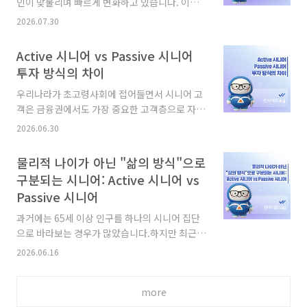
인이 맞물리며 빠르게 변화하고 있습니다. 이러
한 변화는 국가별 경제 흐름은 물론 기업과 금융
2026.07.30
시장, 우리 일상에도 영향을 미치는데요.오늘은
IBK기업은행 경제연구소의 「2026년 하반기 경
Active 시니어 vs Passive 시니어
제환경 전망」을 바탕으로 주요 국가들의 경제
투자 방식의 차이
흐름과 전망을 살펴보겠습니다.미국, 높은 물가
부담 속에서도 AI 관련 투자로 안정적 성장세 유
우리나라가 초고령사회에 접어들면서 시니어 고
지 미국은 높은 물가 수준이 고용과 소비에 부담
객은 금융권에서도 가장 중요한 고객층으로 자리
으로 작용하겠지만, AI 관련 투자가 이어지면서
잡고 있습니다. 하지만 '시니어'라는 하나의 단어
2026.06.30
안정적인 성장세를 유지할 것으로 전망됩니다.특
만으로는 다양한 금융 성향과 소비 패턴을 모두
히 중동전쟁의 영향으로 에너지 가격이 오르면서
설명하기 어렵습니다. 같은 60~70대라도 디지털
물리적 나이가 아닌 "삶의 방식"으로
주거(난방·전기 포함)는 물론 물류와 교통 비용
활용 수준부터 자산관리 방식, 금융상품 선택 기
구분되는 시니어: Active 시니어 vs
까지 상승해 물가 부담이 더욱 커지고 있습니다.
준까지 상당한 차이를 보이기 때문인데요.최근에
Passive 시니어
이러한 인플레이션 압력은 고용과 소비에 부담을
는 시니어를 단순히 연령으로 구분하기보다 금융
주는 요인..
행동과 디지털 친숙도에 따라 세분화해 이해하는
과거에는 65세 이상 인구를 하나의 시니어 집단
것이 중요해지고 있습니다.이번 개인금융 인사이
으로 바라보는 경우가 많았습니다.하지만 최근에
트에서는 '디지털 친화적인 능동형 Active
는 같은 연령대 안에서도 생활 방식과 행동 특성
2026.06.16
Senior'와 '익숙한 방식에 의존하는 Passive
에 차이가 나타나고 있는데요.물리적 나이보다
Senior'의 금융 행동 DNA를 비교해보고, 두 유
행동과 라이프스타일, 즉 '어떻게 살아가는가'가
형이 디지털 금융을 어떻게 받아들이고 있는지 함
more
시니어를 유형화하는 데 더 중요한 기준이 되고
께 살펴보겠습니다. Active 시니어 금융 행..