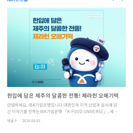
한입에 담은 제주의 달콤한 전통! 제라헌 오메기떡
I
니
안녕하세요, IBK기업은행입니다.대한민국 지역 산업과 음식에 담
긴 이야기를 전하는IBK기업은행 「K-FOOD UNIVERSE」, 세 번
안녕
째 이야기!오늘 소개해드릴 음식은제주도를 대표하는 전통 디저트,
주시
댓글 0
2026.08.05
‘오메기떡’입니다.여러분, '오메기'가 제주 방언이라는 사실, 알고
년을
댓글 
계셨나요?예로부터 제주에서는 벼농사가 어려워찰기가 좋은 차조
어의