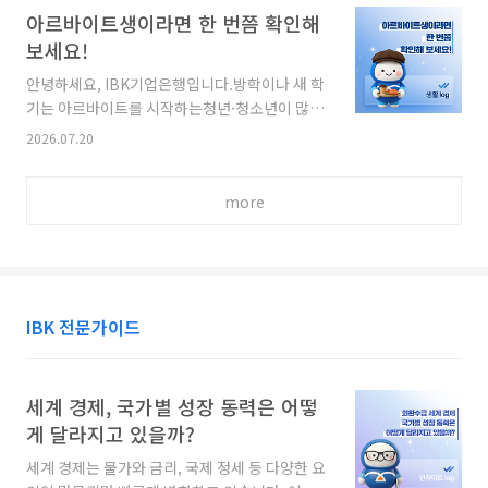
설의 운영시간을 확대하고점심·저녁을 제공하는
수 있는환경을 만들기 위해 숙박, 음식, 렌터카 등
아르바이트생이라면 한 번쯤 확인해
한시적 돌봄 지원사업입니다.※ 여름방학에 이어
주요 분야의 바가지요금 근절 방안을 발표했습니
보세요!
오는 겨울방학 기간(26.12.21~27.1월)에도운영
다.어떤 내용이 달라지는지 쉽게 살펴보겠습니
하고 매년 방학 시기 지속할 계획틈새돌봄센터가
다. 바가지요금 근절 방안 자율요금 사전신고제
안녕하세요, IBK기업은행입니다.방학이나 새 학
전국 최대25..
란? 비성수기∙성수기 등 시기별 요금 상한을자율
기는 아르바이트를 시작하는청년·청소년이 많아
적으로 미리 결정하여 사전신고 공개하는 제도입
지는 시기입니다.아르바이트도 근로인 만큼, 근
2026.07.20
니다.→ 신고한 가격은 예약 플랫폼이나홈페이지
로자는 법으로보장된 권리를 보호받을 수 있습니
에 투명하게 공개됩니다.현행 제도는 자율요금
다.오늘은 청년·청소년이 꼭 알아야 할 노동권과
사전신고제를 위반하더라도별도의 제재 규정이
more
근로계약서 작성 시 확인해야 할 사항을 소개해
없어 관리에 한계가 있었습니다.이에 개정안은
드리겠습니다!청년∙청소년 노동권혹시 아르바이
위반 횟수에 따라 영업정지 또는영업장 폐쇄명령
트를 하면서 다음과 같은 일을겪은 적 있으신가
까지 가능하도록 제재 기준을 신설했..
요?✓ 실수로 폐기 상품을 먹었다며 월급에서 공
제하는 경우✓ 퇴사하면 업계에 소문내겠다고 협
박하는 경우✓ 계약서를 이유로 과도한 손해배상
IBK 전문가이드
을 요구하는 경우✓ 급여 지급일이 지났는데도 임
금을 지급하지 않는 경우이러한 사례는 모두 노동
법 위반에 해당할 수 있습니다.아르바이트생도
세계 경제, 국가별 성장 동력은 어떻
근로자인 만큼, 법으로 보장된 권리를보호받을
게 달라지고 있을까?
수 있다는 점을 꼭 기억해 주세요!..
세계 경제는 물가와 금리, 국제 정세 등 다양한 요