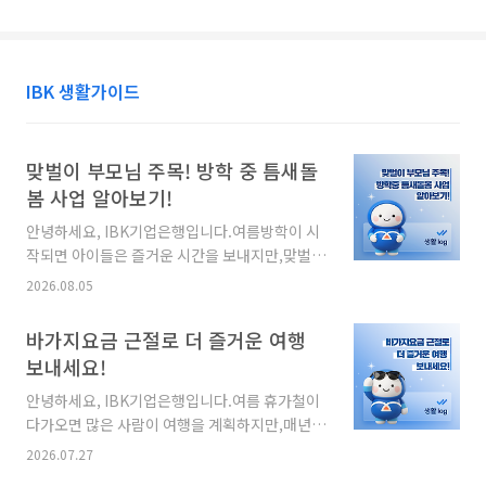
를 주식으로 활용했는데요.제주에서는 이 차조를 '오메기'라고 불
약 
렀고,이를 이용해 술과 떡을 만들어 먹었습니다.여기에 팥을 넣어
관의
삶은 뒤콩고물이나 통팥을 입힌 것이 바로 오메기떡입니다.오늘은
의 
제주 방언으로 '최고다', '제대로 되었다'라는 뜻을 가진'제라허
IBK 생활가이드
나누
다'에서 이름을 따온 제라헌의전통 오메기떡이 만들어지는 과정을
은행
소개해 드리겠습니다.달콤하면서도 쫀득한 식감으로 사랑받는 제
주 
주의 대표 ..
과 
맞벌이 부모님 주목! 방학 중 틈새돌
봄 사업 알아보기!
안녕하세요, IBK기업은행입니다.여름방학이 시
작되면 아이들은 즐거운 시간을 보내지만,맞벌이
부모님들에게는 방학 중 돌봄 공백이큰 고민이 될
2026.08.05
수 있는데요.이러한 부담을 덜기 위해 정부에서
는'방학 중 틈새돌봄 사업'을 운영하고 있습니다.
바가지요금 근절로 더 즐거운 여행
운영시간을 확대하고 점심·저녁 급식까지 지원
보내세요!
해,방학 동안 아이들이 안전하게 이용할 수 있는
틈새돌봄 사업!지금부터 지원 대상과 운영 내용,
안녕하세요, IBK기업은행입니다.여름 휴가철이
이용 방법을 자세히 알아보겠습니다. 방학 중 틈
다가오면 많은 사람이 여행을 계획하지만,매년
새돌봄 방학 중 틈새돌봄 사업이란? 방학 중 발생
반복되는 바가지요금 때문에불편을 겪는 사례도
2026.07.27
하는초등 돌봄 공백을 해소하기 위해마을돌봄시
적지 않습니다.정부는 소비자가 안심하고 여행할