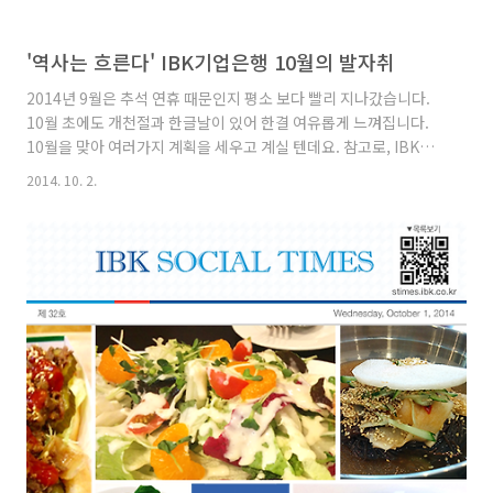
'역사는 흐른다' IBK기업은행 10월의 발자취
2014년 9월은 추석 연휴 때문인지 평소 보다 빨리 지나갔습니다.
10월 초에도 개천절과 한글날이 있어 한결 여유롭게 느껴집니다.
10월을 맞아 여러가지 계획을 세우고 계실 텐데요. 참고로, IBK기
업은행은 차세대시스템 시행에 따라 10월 3일(금)부터 5일(일)까
2014. 10. 2.
지 모든 금융업무가 중단됩니다. 은행 관련 업무가 필요하신 분들은
염두해 두시고 미리 대비하시길 바랍니다. (관련기사) 그렇다면
IBK기업은행의 지난 10월에는 어떤 일들이 있었을까요? ‘역사는
흐른다’ 10월의 발자취 함께 보시죠. 1994.10.17 [녹색신탁대출제
도] 시행 한때 은행에는 ‘그린선풍’이 불었습니다. 그린선풍은 은행
들이 공익활동의 일환으로 환경보호 대책에 적극적으로 나서는 것
을 뜻합니다. 대표적인 사례가 IBK중소기업은행의 ..