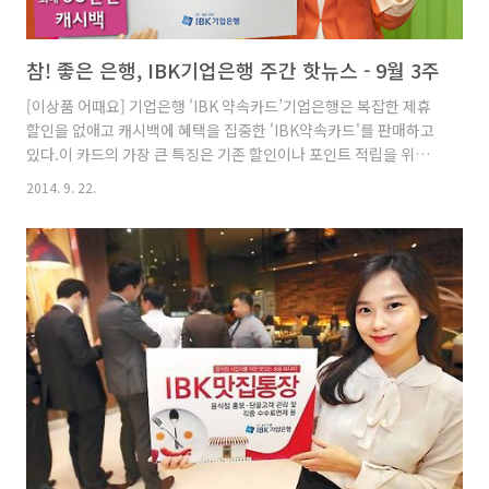
참! 좋은 은행, IBK기업은행 주간 핫뉴스 - 9월 3주
[이상품 어때요] 기업은행 'IBK 약속카드’기업은행은 복잡한 제휴
할인을 없애고 캐시백에 혜택을 집중한 'IBK약속카드'를 판매하고
있다.이 카드의 가장 큰 특징은 기존 할인이나 포인트 적립을 위한
까다로운 조건 없이 카드를 사용한 만큼 크게 되돌려주는 캐시백이
2014. 9. 22.
다.본인과 가족카드 연간 이용금액을 합산해 3,000만원 이상시 50
만원, 2,000만원 이상시 30만원, 1,500만원 이상시 15만원,
1,000만원 이상시 10만원, 600만원 이상시 5만원, 300만원 이상
시 3만원을 매년 한 번에 제공한다. 카드를 쓸 때마다 적은 할인을
받는 것 보다 더 실속 있다. IBK 참! 좋은 약속카드 자세히보기「PC
홈페이지 」 「 모바일 홈페이지」 유한대학교-기업-IBK기업은행
업무협약유한대학교(이권현 총장)는..