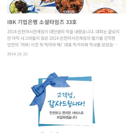
IBK 기업은행 소셜타임즈 33호
2014 인천아시안게임이 대단원의 막을 내렸습니다. 대회는 끝났지
만 아직 사그라들지 않은 2014 인천아시안게임의 열기를 간직한
인천의 '어머! 이건 꼭 먹어야 해!' 대표 먹거리와 역사를 모았습니
다. 포털 검색을 통해 얻은 맛집이 아닌 전국 각지 기업은행 직원이
2014. 10. 15.
제보한 맛집 정보로 채워진 인천의 숨은 맛집 정보 꼭! 확인하고 가
세요. 여러분도 미식의 세계를 여행하고 싶다면 'IBK푸딩 앱으로 인
천의 숨은 맛집 찾기' 기사를 참고 하세요. 50원과 100원 동전 합쳐
서 8개, 모두 750원일 때 100원 동전은 몇 개일까?정답은 IBK페이
스북에서 확인하세요. 2012년 11월 로완 아킨스(Rowan
Atkinson)은 "50세가 넘어서도 바보 연기를 하는 건 슬픈 일"이라
며, 더는 미스터 빈(Mr. Be..