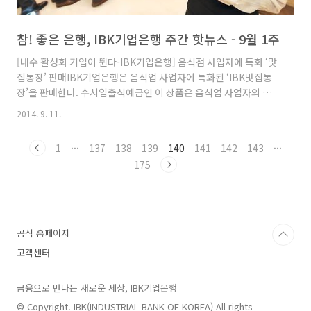
참! 좋은 은행, IBK기업은행 주간 핫뉴스 - 9월 1주
[내수 활성화 기업이 뛴다-IBK기업은행] 음식점 사업자에 특화 ‘맛
집통장’ 판매IBK기업은행은 음식업 사업자에 특화된 ‘IBK맛집통
장’을 판매한다. 수시입출식예금인 이 상품은 음식업 사업자의 비용
절감을 위해 각종 은행수수료 면제는 물론 음식점 홍보 및 고객 관
2014. 9. 11.
리 등이 가능한 ‘IBK푸딩’ 애플리케이션 무료 이용 서비스를 제공한
다.이 통장의 월 평균 잔액이 30만원 이상이면서 BC카드 가맹점대
1
···
137
138
139
140
141
142
143
···
금 입금 실적이 있거나 BC카드 가맹점대금을 월 300만원 이상 수
175
령하면 타행 자동화기기 출금수수료와 기업은행 자동화기기 입·출
금 수수료, 전자금융 이체수수료 등을 면제해준다.또 음식점 전용
앱인 ‘IBK푸딩CEO’를 통해 사업자는 자신의 스마트폰으로 가게 정
보관리 및 할인쿠폰 발행, 신메뉴 SMS 전송 등 체계적..
공식 홈페이지
고객센터
금융으로 만나는 새로운 세상, IBK기업은행
© Copyright. IBK(INDUSTRIAL BANK OF KOREA) All rights