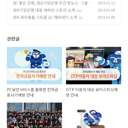
참! 좋은 은행, IBK기업은행 주간 핫뉴스 - 1월 2
2015.01.12
주
IBK기업은행 대표 캐릭터 스토리 소개
2015.01.08
(0)
(10)
IBK 좌우충돌 시트콤 오! 해피데이 소개
2015.01.06
(2)
관련글
PC보안서비스를 활용한 전자금
OTP 이용자 대상 보이스피싱예
융사기예방 안내
방 안내