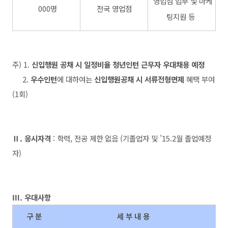
영업점 업무 및 마케
00
0명
전국 영업점
팅지원 등
주) 1.
신입행원 공채 시 일정비율 청년인턴 근무자 우대채용 예정
2.
우수인턴
에 대하여는
신입행원공채 시 서류전형면제
혜택 부여
(1회)
Ⅱ. 응시자격
:
학력, 전공 제한 없음 (
기졸업자 및 ’15.2
월 졸업예정
자)
Ⅲ. 우대사항
구 분
세 부 내 용