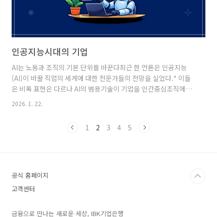
인공지능시대의 기업
AI는 노동과 조직의 기본 단위를 바꾼다최근 한 언론은 인공지능
(AI)이 바꿀 직업의 세계에 대한 전문가들의 전망을 실었다.* 이들
은 비록 표현은 다르나 AI의 범용기술이 기업을 인간중심조직에서
인간과 기계의 결합된 시스템으로 전환하고 고용과 조직구조에 근
2026. 1. 22.
본적인 변화가 일어날 것으로 예측했다.이 예측의 공통분모는 생산
인구감소에 대응해 AI가 노동을 양(量)에서 구성의 문제로 바꿀 것
1
2
3
4
5
이라는 인식이다. 신입직원의 업무와 중간관리층의 역할을 축소하
고 성과측정, 인사, 협업 등 조직관리를 실시간 최적화하며, 개개인
의 역량에 기반해 과제를 재설계하는 것 등이다.일할 사람이 부족해
지는 고령화시대에서 AI는 디지털 노동자를 넘어 디지털 경영인으
로도 기업 활동에 참여한다. 그 결과 기업조직은 슬림해지고, 개인
공식 홈페이지
은 더 많..
고객센터
금융으로 만나는 새로운 세상, IBK기업은행