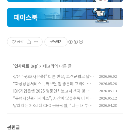
공감
구독하기
'
인사이트 log
' 카테고리의 다른 글
같은 “굿즈(사은품)” 다른 반응, 고객군별로 달라
2026.06.02
지는 “맞춤형 전략 필요”
“화상상담서비스”, 써보면 참 좋은데 고객이 모
2026.05.26
(0)
른다!
IBK기업은행 2025 영문연차보고서 책자 및 웹진
2026.05.13
(0)
발간
“은행자산관리서비스”, 자산이 많을수록 더 이용
2026.05.12
(0)
하지만 전문성은 ‘글쎄?’
달라지는 2·3세대 CEO 금융생활, “나는 내 부모
2026.04.28
(1)
님과 달라요”
(0)
관련글