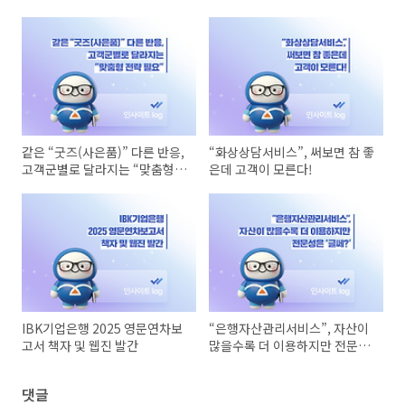
같은 “굿즈(사은품)” 다른 반응,
“화상상담서비스”, 써보면 참 좋
고객군별로 달라지는 “맞춤형
은데 고객이 모른다!
전략 필요”
IBK기업은행 2025 영문연차보
“은행자산관리서비스”, 자산이
고서 책자 및 웹진 발간
많을수록 더 이용하지만 전문성
은 ‘글쎄?’
댓글