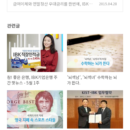
주
급여이체와 연말정산 우대금리를 한번에, IBK직
2015.04.28
(0)
장인적금
(0)
관련글
참! 좋은 은행, IBK기업은행 주
'뇌섹남', '뇌섹녀' 수학하는 뇌
간 핫뉴스 - 5월 1주
가 뜬다.