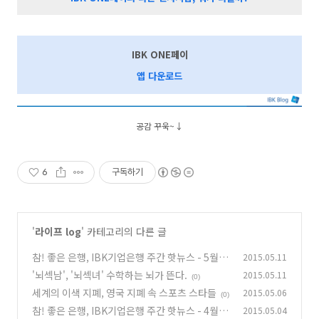
IBK ONE페이
앱 다운로드
공감 꾸욱~↓
6
구독하기
'
라이프 log
' 카테고리의 다른 글
참! 좋은 은행, IBK기업은행 주간 핫뉴스 - 5월 1
2015.05.11
주
'뇌섹남', '뇌섹녀' 수학하는 뇌가 뜬다.
2015.05.11
(0)
(0)
세계의 이색 지폐, 영국 지폐 속 스포츠 스타들
2015.05.06
(0)
참! 좋은 은행, IBK기업은행 주간 핫뉴스 - 4월 5
2015.05.04