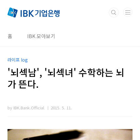
본문 바로가기
홈
IBK 모아보기
라이프 log
'뇌섹남', '뇌섹녀' 수학하는 뇌
가 뜬다.
by IBK.Bank.Official
2015. 5. 11.