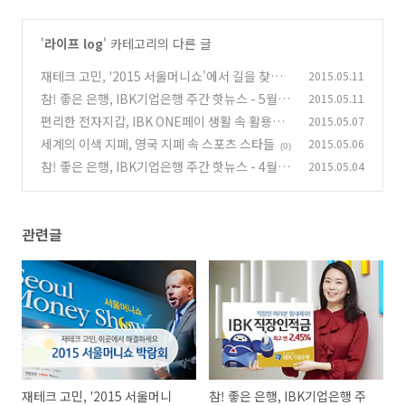
'
라이프 log
' 카테고리의 다른 글
재테크 고민, '2015 서울머니쇼'에서 길을 찾으
2015.05.11
세요
참! 좋은 은행, IBK기업은행 주간 핫뉴스 - 5월 1
2015.05.11
(0)
주
편리한 전자지갑, IBK ONE페이 생활 속 활용백
2015.05.07
(0)
서
세계의 이색 지폐, 영국 지폐 속 스포츠 스타들
2015.05.06
(0)
(0)
참! 좋은 은행, IBK기업은행 주간 핫뉴스 - 4월 5
2015.05.04
주
(0)
관련글
재테크 고민, '2015 서울머니
참! 좋은 은행, IBK기업은행 주