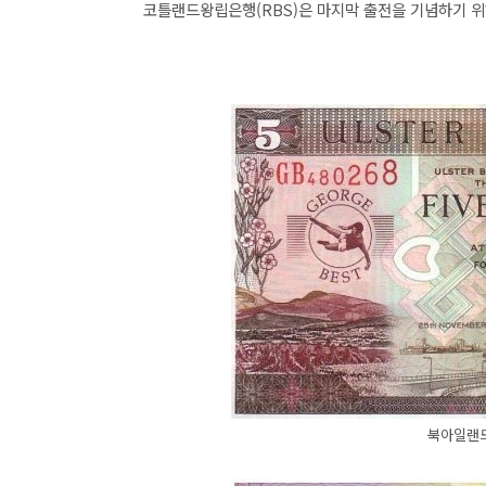
코틀랜드왕립은행(RBS)은 마지막 출전을 기념하기 위
북아일랜드 