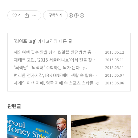
4
구독하기
'
라이프 log
' 카테고리의 다른 글
해외여행 필수 환율 상식 & 알뜰 환전방법 총정리
2015.05.12
재테크 고민, '2015 서울머니쇼'에서 길을 찾으
2015.05.11
(0)
세요
'뇌섹남', '뇌섹녀' 수학하는 뇌가 뜬다.
2015.05.11
(0)
(0)
편리한 전자지갑, IBK ONE페이 생활 속 활용백
2015.05.07
서
세계의 이색 지폐, 영국 지폐 속 스포츠 스타들
2015.05.06
(0)
(0)
관련글