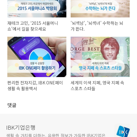
재테크 고민, '2015 서울머니
'뇌섹남', '뇌섹녀' 수학하는 뇌
쇼'에서 길을 찾으세요
가 뜬다.
편리한 전자지갑, IBK ONE페이
세계의 이색 지폐, 영국 지폐 속
생활 속 활용백서
스포츠 스타들
댓글
IBK기업은행
생활 속 가치를 더하는, 유용한 정보가 가득한 IBK기업은