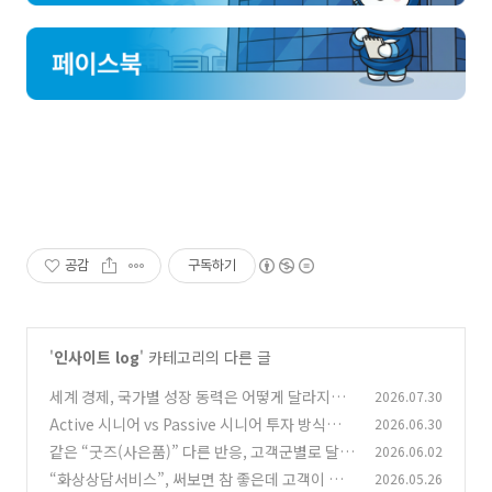
공감
구독하기
'
인사이트 log
' 카테고리의 다른 글
세계 경제, 국가별 성장 동력은 어떻게 달라지고
2026.07.30
있을까?
Active 시니어 vs Passive 시니어 투자 방식의
2026.06.30
(0)
차이
같은 “굿즈(사은품)” 다른 반응, 고객군별로 달라
2026.06.02
(0)
지는 “맞춤형 전략 필요”
“화상상담서비스”, 써보면 참 좋은데 고객이 모
2026.05.26
(0)