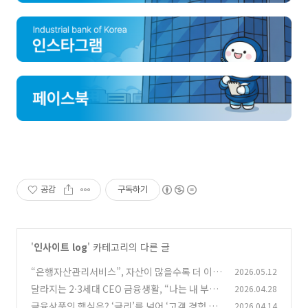
공감
구독하기
'
인사이트 log
' 카테고리의 다른 글
“은행자산관리서비스”, 자산이 많을수록 더 이용
2026.05.12
하지만 전문성은 ‘글쎄?’
달라지는 2·3세대 CEO 금융생활, “나는 내 부모
2026.04.28
(1)
님과 달라요”
금융상품의 핵심은? ‘금리’를 넘어 ‘고객 경험 설
2026.04.14
(0)