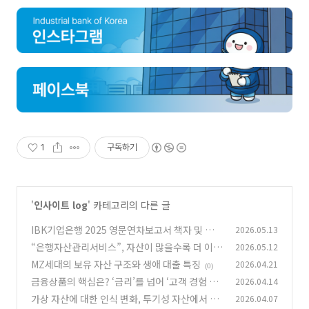
1
구독하기
'
인사이트 log
' 카테고리의 다른 글
IBK기업은행 2025 영문연차보고서 책자 및 웹진
2026.05.13
발간
“은행자산관리서비스”, 자산이 많을수록 더 이용
2026.05.12
(0)
하지만 전문성은 ‘글쎄?’
MZ세대의 보유 자산 구조와 생애 대출 특징
2026.04.21
(1)
(0)
금융상품의 핵심은? ‘금리’를 넘어 ‘고객 경험 설
2026.04.14
계’로
가상 자산에 대한 인식 변화, 투기성 자산에서 투
2026.04.07
(0)