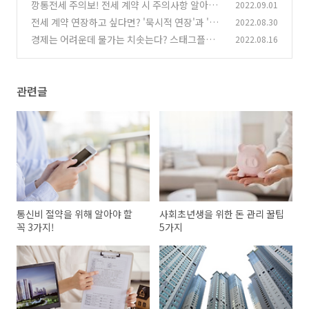
깡통전세 주의보! 전세 계약 시 주의사항 알아보
2022.09.01
기
전세 계약 연장하고 싶다면? '묵시적 연장'과 '갱
2022.08.30
(0)
신 청구권'
경제는 어려운데 물가는 치솟는다? 스태그플레
2022.08.16
(0)
이션!
(0)
관련글
통신비 절약을 위해 알아야 할
사회초년생을 위한 돈 관리 꿀팁
꼭 3가지!
5가지