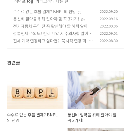
'
라이프 log
' 카테고리의 다른 글
수수료 없는 후불 결제? BNPL의 전망
2022.09.20
(0)
통신비 절약을 위해 알아야 할 꼭 3가지!
2022.09.16
(0)
전기자동차 구입 전 꼭 확인해야 할 혜택 알아보
2022.09.06
기
깡통전세 주의보! 전세 계약 시 주의사항 알아보
2022.09.01
(0)
기
전세 계약 연장하고 싶다면? '묵시적 연장'과 '갱
2022.08.30
(0)
신 청구권'
(0)
관련글
수수료 없는 후불 결제? BNPL
통신비 절약을 위해 알아야 할
의 전망
꼭 3가지!