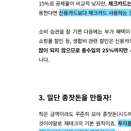
15%로 공제율이 비교적 낮지만,
체크카드는
용한다면
신용카드보다 체크카드 사용하는 
소비 습관을 잘 기른 다음에는 부가 혜택
쇼핑몰 할인 등
,
생활비 관련 할인은 신용카
많이 되지 않으므로 총수입의
25%
까지만
니다
.
3. 일단 종잣돈을 만들자
!
적은 금액이라도 꾸준히 모아 종잣돈
(
시드
것이야말로 재테크의 기본 원칙이죠
.
투자를