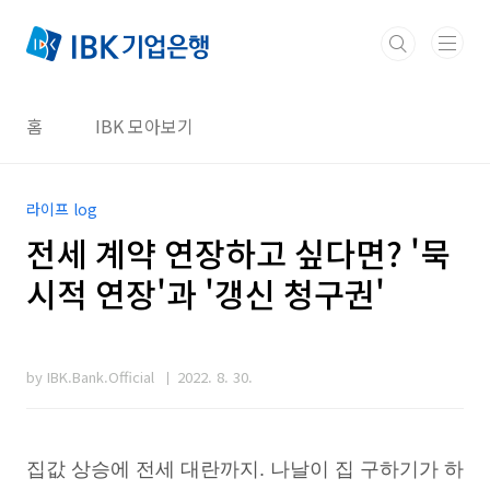
본문 바로가기
홈
IBK 모아보기
라이프 log
전세 계약 연장하고 싶다면? '묵
시적 연장'과 '갱신 청구권'
by IBK.Bank.Official
2022. 8. 30.
집값 상승에 전세 대란까지. 나날이 집 구하기가 하