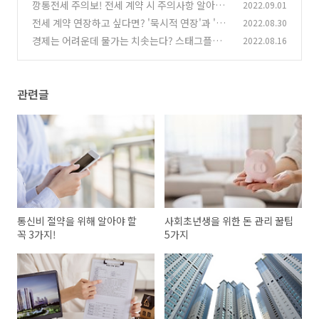
깡통전세 주의보! 전세 계약 시 주의사항 알아보
2022.09.01
기
전세 계약 연장하고 싶다면? '묵시적 연장'과 '갱
2022.08.30
(0)
신 청구권'
경제는 어려운데 물가는 치솟는다? 스태그플레
2022.08.16
(0)
이션!
(0)
관련글
통신비 절약을 위해 알아야 할
사회초년생을 위한 돈 관리 꿀팁
꼭 3가지!
5가지