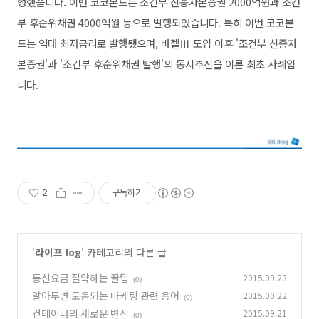
행했습니다.
이번 코코본드는 조건부 신종자본증권 2000억원과 조건
부 후순위채권 4000억원 등으로 발행되었습니다.
특히 이번 코코본
드는 역대 최저금리로 발행됐으며, 바젤Ⅲ 도입 이후 '조건부 신종자
본증권'과 '조건부 후순위채권 발행'의 동시추진을 이룬 최초 사례입
니다.
2
구독하기
'
라이프 log
' 카테고리의 다른 글
통신요금 절약하는 꿀팁
2015.09.23
(0)
알아두면 도움되는 마케팅 관련 용어
2015.09.22
(0)
컨테이너의 새로운 변신
2015.09.21
(0)