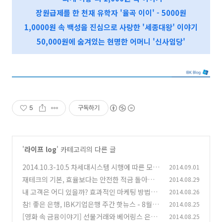
장원급제를 한 천재 유학자 '율곡 이이' - 5000원
1,0000원 속 백성을 진심으로 사랑한 '세종대왕' 이야기
50,000원에 숨겨있는 현명한 어머니 '신사임당'
5
구독하기
'
라이프 log
' 카테고리의 다른 글
2014.10.3-10.5 차세대시스템 시행에 따른 모든
2014.09.01
은행업무 중단 안내
재테크의 기본, 효율보다는 안전한 적금 돌아보
2014.08.29
(2)
기
내 고객은 어디 있을까? 효과적인 마케팅 방법을
2014.08.26
(0)
위한 고객세분화!
참! 좋은 은행, IBK기업은행 주간 핫뉴스 - 8월 4
2014.08.25
(0)
주
[영화 속 금융이야기] 선물거래와 베어링스 은행
2014.08.25
(0)