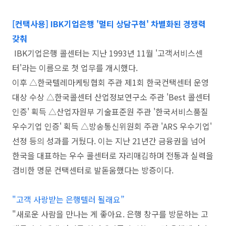
[컨택사용] IBK기업은행 '멀티 상담구현' 차별화된 경쟁력
갖춰
IBK기업은행 콜센터는 지난 1993년 11월 '고객서비스센
터'라는 이름으로 첫 업무를 개시했다.
이후 △한국텔레마케팅협회 주관 제1회 한국컨택센터 운영
대상 수상 △한국콜센터 산업정보연구소 주관 'Best 콜센터
인증' 획득 △산업자원부 기술표준원 주관 '한국서비스품질
우수기업 인증' 획득 △방송통신위원회 주관 'ARS 우수기업'
선정 등의 성과를 거뒀다. 이는 지난 21년간 금융권을 넘어
한국을 대표하는 우수 콜센터로 자리매김하며 전통과 실력을
겸비한 명문 컨택센터로 발돋움했다는 방증이다.
"고객 사랑받는 은행텔러 될래요”
"새로운 사람을 만나는 게 좋아요. 은행 창구를 방문하는 고