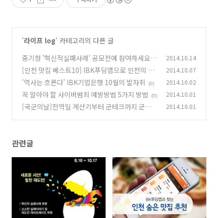
'
라이프 log
' 카테고리의 다른 글
중기청 '혁신적실패사례' 공모전에 참여하세요!
2014.10.14
[인천 맛집 베스트10] IBK푸딩앱으로 인천의 숨
2014.10.07
(0)
은 맛집 찾기!
'역사는 흐른다' IBK기업은행 10월의 발자취
2014.10.02
(0)
(0)
꼭 알아야 할 사이버범죄 예방방법 5가지 방법
2014.10.01
(0)
[국군의날]전역일 계산기부터 군테크까지 군인
2014.10.01
들의 필수품은?
(0)
관련글