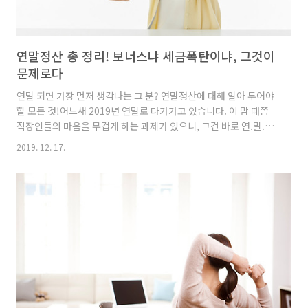
연말정산 총 정리! 보너스냐 세금폭탄이냐, 그것이
문제로다
연말 되면 가장 먼저 생각나는 그 분? 연말정산에 대해 알아 두어야
할 모든 것!어느새 2019년 연말로 다가가고 있습니다. 이 맘 때쯤
직장인들의 마음을 무겁게 하는 과제가 있으니, 그건 바로 연.말.정.
산! 해마다 이 일을 치르는 프로 직장인도, 생애 첫 연말정산을 맞이
2019. 12. 17.
하는 사회초년생도 막막하기는 매한가지! 근로자라면 누구나 연말
정산을 현명하게 대처할 수 있는 꿀팁을 비롯해 꼭 알아야 할 것들
만 모은 연말정산 총정리를 IBK기업은행과 함께 시작해 봅니다! 초
심으로 돌아가 다시 생각해 본다, 연말정산이란?국세청에서 1년 동
안 간이세액표에 따라 거둬들인 근로소득세를 연말에 다시 따져보
는 연말정산! 연말정산의 취지는 1년간 근로자로부터 거둬들인 소
득세를 다시 한 번 체크해 실소득보다 많이 냈으면 돌려주고,..