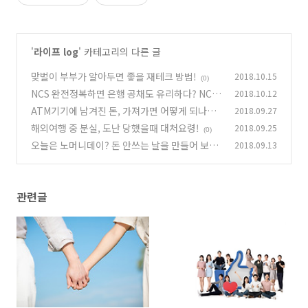
'
라이프 log
' 카테고리의 다른 글
맞벌이 부부가 알아두면 좋을 재테크 방법!
2018.10.15
(0)
NCS 완전정복하면 은행 공채도 유리하다? NCS
2018.10.12
의 모든 것!
ATM기기에 남겨진 돈, 가져가면 어떻게 되나요?
2018.09.27
(0)
해외여행 중 분실, 도난 당했을때 대처요령!
2018.09.25
(0)
(0)
오늘은 노머니데이? 돈 안쓰는 날을 만들어 보자!
2018.09.13
(0)
관련글