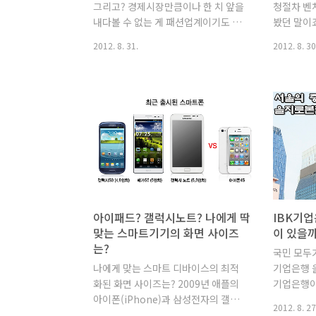
그리고? 경제시장만큼이나 한 치 앞을
청절차 벤
히..
수 있는데요
내다볼 수 없는 게 패션업계이기도 합
봤던 말이
북, 웹사이
니다. 게 눈 감추듯 변화가 빠르고 시대
'첨단의 
2012. 8. 31.
2012. 8. 30
에 민감하기 때문이죠. 흔히들 경제가
여 사업에
좋지 않을 때 미니스커트가 유행한다
기업'이라
고 하죠? 올해 역시 유럽발 금융위기로
에서는 '
촉발된 경제불황은 실용성이 강조된
치법'의 
디자인을 대두시키는 원인으로 작용하
업, 연구
지 않았나 싶습니다. 그렇다면 올해 우
기술평가대
리를 실용적인 패션으로 이끈 아이템
가지를 만
은 어떤 게 있을까요? HOT Theme
기업 확인
그 세번째 이야기! 올해의 핫 패션, 다
런 벤처기
같이 알아보시죠! No. 1 뭐니 뭐니 해
업등록을 하
도 올해 여름엔 몸빼바지 실용성과 올
있는데요,
아이패드? 갤럭시노트? 나에게 딱
IBK기
해 패션을 거론하니 감이 딱 오시죠?
건, 인증
맞는 스마트기기의 화면 사이즈
이 있을까
맞습니다. 국민학교(지금은 초등학교
첫째, 벤
는?
국민 모두가
지만) 시절, 시골 할머니댁에 가면 으
는 교수·
나에게 맞는 스마트 디바이스의 최적
기업은행 을
레 볼 수 있었던 '몸빼바지' 이야기를
으로 근무
화된 화면 사이즈는? 2009년 애플의
기업은행이
하려..
업에 대한 
아이폰(iPhone)과 삼성전자의 갤럭
이 되었습니
2012. 8. 27
시S의 출시 이후로 많은 사람들이 스마
는 영업점