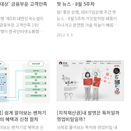
대상' 금융부문 고객만족
핫 뉴스 - 8월 5주차
참! 좋은 은행, IBK기업은행 주간 핫
은행 '제5회 대한민국소셜미
뉴스 - 8월 5주차 거짓말처럼 태풍이
 금융부문 고객만족 1위!
지나가고 완연한 가을 하늘이 빼꼼히
은행이 한국인터넷소통협회
고개를 내밀었습니다. 2012년 올 가을
2012. 9. 3.
한 '제5회 대한민국소셜미디
에 여러분은 무엇을 하고 싶으세요? 다
한민국인터넷소통대상' 에
시는 오지 않을 이번 가을 한번쯤은 가
문 소셜미디어 경쟁력 1위를
을 분위기 타며 로맨틱한 하루를 만끽
니다! 짝짝짝~ 7월 1일부
해보는 것도 좋을 듯 합니다. 점점 봄과
14일까지 한국인터넷소통협
가을 날씨가 짧아지고 있으니까
통신위원회, 지식경제부가 기
요!^_^ 이번 주도 IBK기업은행 핫 뉴
을 대상으로 소셜미디어와 웹
스와 함께 힘찬 한 주 만드시길 기원하
뮤니케이션 도구를 활용하여
면서 새로운 소식 알려드립니다. 핫뉴
통 잘하는 신뢰받는 기업(관)
스 1. IBK기업은행, 중소기업 근로자
 결과 IBK기업은행이 금융부
자녀에 장학금 IBK기업은행은 8월 30
디어 경쟁력에서 당당히 1위
일 서울 을지로 기업은해 본점에서 산
 안았습니다. 이번 수상은 일
하기관인 IBK행복나눔재단을 통해 중
] 쉽게 알아보는 벤처기
[지적재산권]내 발명은 특허일까
 기업 195개와 기관 139
소기업 근로자 자녀들에게 장학금 7억
의 혜택과 신청 절차
영업비밀일까?
으로 평가한 것이기에 비교
원을 전달했습니다. 이날 장학금을 전
알아보는 벤처기업 혜택과 신
사례로 풀어보는 특허와 영업비밀 내
어 경쟁력을 확보했다고 할
달받은 대상은 대학생 266명과 고등