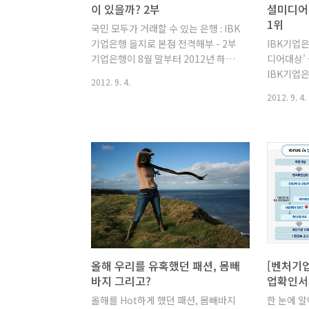
이 있을까? 2부
셜미디어
1위
국민 모두가 거래할 수 있는 은행 : IBK
기업은행 을지로 본점 전격해부 - 2부
IBK기업
기업은행이 8월 말부터 2012년 하반
디어대상'
기 신입행원을 뽑는다고 하죠. 아마 기
IBK기업
2012. 9. 4.
업은행에 입사하고 싶은 분들이 가장
에서 주관
2012. 9. 4.
궁금해할 본점의 내부 모습, 지난 시간
어대상·대
에 이어 들려드리려고 합니다. 지난 시
서 금융부
간에는 기업은행의 위치와 1층 로비부
수상하였습
터 지하 주차장과 헬스 등 복지 공간,
터 8월 
또 계단이 어떻게 재발견되었는지, 마
회, 방송
지막으로 제가 근무하고 있는 '스마트
업(기관)
금융부'의 모습까지 속내를 보여드렸
기반의 커
는데요. 오늘은 좀더 흥미로울만한 것
고객과 소
들을 보여드리겠습니다. 1. 바쁜 일상
을 조사한
을 달래주는 곳, 직원식당! "밥먹고 합
문 소셜미
시다~" 어느새 19층까지 올라왔네요.
의 영예를
올해 우리를 유혹했던 패션, 몸빼
[벤처기업
19층에는 모든 이들이 궁금해할 직원
정 수준이상
바지 그리고?
업확인서
식당이 있습니다. 이곳에서는 조식, 중
개를 대상
올해를 Hot하게 했던 패션, 몸빼바지
한 눈에 
식, 석식이 매일 제공되고 있으며 특
우위에 있