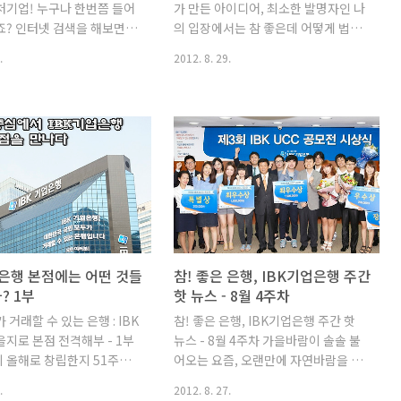
처기업! 누구나 한번쯤 들어
가 만든 아이디어, 최소한 발명자인 나
. 블로그, 트위터, 페이스
학..
죠? 인터넷 검색을 해보면
의 입장에서는 참 좋은데 어떻게 법적
트 등에서 타 금융 ..
신기술과 아이디어를 개발하
으로도 보호를 받아야 할까요? 좀 더
.
2012. 8. 29.
 도전하는 기술집약형 중소
법률적인 입장에서 정리해 보자면, 이
고 되어 있는데요, 우리나라
러한 고민은 “특허로 보호할 것인가?
벤처기업육성에 관한 특별조
영업비밀로 보호할 것인가?”라는 내용
'번체기업의 요건(벤처투자기
으로 정리할 수 있습니다. 우선 여기서
개발기업, 기술평가보증기업,
시작되는 문제는 특허와 영업비밀이
출기업, 예비벤처기업 중 1
공존할 수 없다는 데에서부터 시작하
족)'을 충족한 기업에게 벤처
게 됩니다. 특허는 해당 기술의 공개를
서를 발급하고 있습니다. 이
전제로 일정한 기간(특허출원일로부
업은 벤처기업인증과 벤처기
터 최대 20년이며, 의약발명과 같이 특
면 몇 가지 혜택을 받을 수
수한 발명의 경우 5년의 범위 내에서
 벤처기업의 주요 혜택과 요
연장이 될 수도 있다) 국내에서의 독점
업은행 본점에는 어떤 것들
참! 좋은 은행, IBK기업은행 주간
 절차에 대해 알아보겠습니다.
권을 법적으로 보호받는 반면, 영업비
? 1부
핫 뉴스 - 8월 4주차
처기업의 주요 혜택 창업분야
밀의 경우 비밀유지(비공개)를 전제로
 거래할 수 있는 은행 : IBK
참! 좋은 은행, IBK기업은행 주간 핫
연구원이 벤처기업의 임직원
무단유출에 대한 손해배상이나 형사처
지로 본점 전격해부 - 1부
뉴스 - 8월 4주차 가을바람이 솔솔 불
시 휴·겸직 허용하며, 벤처기
벌 수단 등을 강구할 수 있지만 제3자
 올해로 창립한지 51주년
어오는 요즘, 오랜만에 자연바람을 맞
현물출자 대상에 특..
가 독자적으로 개발한..
다. 전국에 약 600개가 넘
으며 하늘을 보는 여유를 만끽하셔도
.
2012. 8. 27.
을 가지고 있으며, 해외지사
될 것 같은데요. 저는 여름옷을 정리하