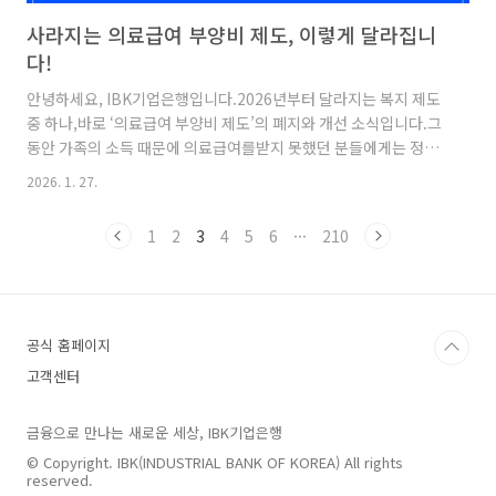
사라지는 의료급여 부양비 제도, 이렇게 달라집니
다!
안녕하세요, IBK기업은행입니다.2026년부터 달라지는 복지 제도
중 하나,바로 ‘의료급여 부양비 제도’의 폐지와 개선 소식입니다.그
동안 가족의 소득 때문에 의료급여를받지 못했던 분들에게는 정말
반가운 변화인데요!이번 제도 개편으로 더 많은 분들이공정하게 복
2026. 1. 27.
지 혜택을 받을 수 있을 것으로 기대됩니다.오늘의 포스팅에서는 의
료급여 부양비 제도의 개선 내용과신청 방법까지 자세하게 설명해
1
2
3
4
5
6
···
210
드리겠습니다.의료급여 부양비 제도 폐지∙개선의료급여 부양비 제
도란?부양의무자가 수급자에게 생활비를 지원한다고간주하고, 이
를 수급자 소득에 반영하는 제도입니다.[2026년 1인 가구 의료급
여 선정기준]102만 5천원개설된 지 26년 만에 의료급여 부양비 제
도(간주 부양비)가 폐지되었습니다!기존에는 부양의무자 소득에서
공식 홈페이지
기준 중위소득..
고객센터
금융으로 만나는 새로운 세상, IBK기업은행
© Copyright. IBK(INDUSTRIAL BANK OF KOREA) All rights
reserved.