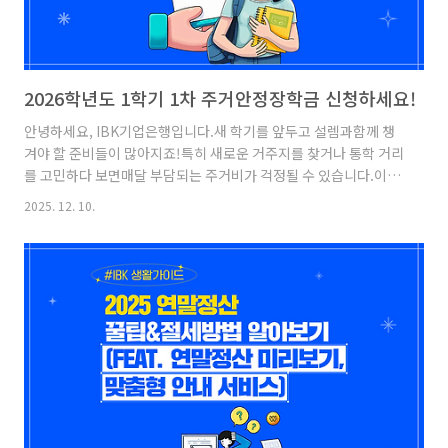
2026학년도 1학기 1차 주거안정장학금 신청하세요!
안녕하세요, IBK기업은행입니다.새 학기를 앞두고 설렘과함께 챙
겨야 할 준비들이 많아지죠!특히 새로운 거주지를 찾거나 통학 거리
를 고민하다 보면매달 부담되는 주거비가 걱정될 수 있습니다.이러
한 부담을 조금이라도 덜어드리기 위해2026학년도 1학기 1차 주
2025. 12. 10.
거안정장학금에 대해간단히 안내해 드리겠습니다! 2026학년도 1
학기 1차 주거안정장학금주거안정장학금이란?원거리 대학 진학으
로 인해주거 관련 비용 부담이 큰기초/차상위학생에게 주거 관련
비용을월 최대 20만 원 지원하는 장학금입니다.이어서 신청에 대한
자세한 기간과 내용을설명해 드리겠습니다! [신청방법]한국장학재
단 누리집 및 모바일앱에서학생 본인이 직접 신청[장학금 신청 기
간]2025.11.20(목) 9시 ~ 12.26(금) 18시[서류제출 및 가구원 동
의..