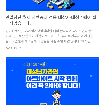
연말정산 월세 세액공제 적용 대상자·대상주택이 확
대되었습니다!
안녕하세요, IBK기업은행입니다한 해의 끝자락이 다가오면자연스
럽게 연말정산 준비가 시작되는데요.특히 월세로 거주하고 계신 분
들이라면월세 세액공제에 관심을 가질 수밖에 없습니다.2025년부
터는 월세 세액공제의적용 대상자와 대상 주택 요건이 확대되어더
2025. 12. 30.
많은 분들이 세금 혜택을 받을 수 있게 되었는데요!오늘은 어떤 점
들이 달라졌는지꼼꼼하게 안내해 드리겠습니다. 월세 세액공제월
세 세액공제란 무엇일까요?무주택 근로자가 일정 소득 요건을 충족
한 경우1년 동안 낸 월세 중 일부를세금에서 공제받아 환급받는 제
도입니다.그렇다면 어떤 거주지가 대상일까요?[주택 요건]기준시
가 4억 원 이하, 전용면적 85m²이하 [공제대상 주택]→ 주거용 오
피스텔, 고시원 포함임대차계약증서상 주소지와→ 주민등록등본
상 주소지 동일올해 월세..