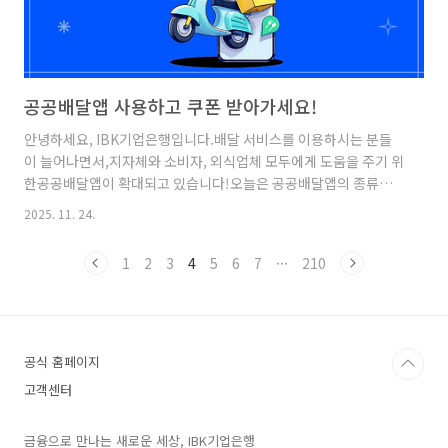
공공배달앱 사용하고 쿠폰 받아가세요!
안녕하세요, IBK기업은행입니다.배달 서비스를 이용하시는 분들
이 늘어나면서,지자체와 소비자, 외식업체 모두에게 도움을 주기 위
한공공배달앱이 확대되고 있습니다!오늘은 공공배달앱의 종류와
할인 혜택,그리고 공공배달앱 활성화를 위한 소비쿠폰 사업을간단
2025. 11. 24.
하게 안내해 드리겠습니다. 공공배달앱공공배달이란?소비자는 지
역화폐를 이용하고,사장님은 낮은 수수료와 광고비가 없이 운영하
1
2
3
4
5
6
7
···
210
는외식업체와 소비자의 상생하는 구조입니다.그렇다면 공공배달앱
은 어떤 것이 있을까요? 배달e음, 울산페달, 배달양산, 대구로,배달
특급, 배달모아, 전주맛배달,배달의명수, 땡겨요, 먹깨비, 위메프
오, 휘파람 ※ 공공배달앱이 없는 지역에서도 땡겨요·먹깨비 등 민
관 협력형 앱을 통해동일한 혜택을 받을 수 있으며 지자체별 운영
공식 홈페이지
현황은 ‘공공배달 통합포털’..
고객센터
금융으로 만나는 새로운 세상, IBK기업은행