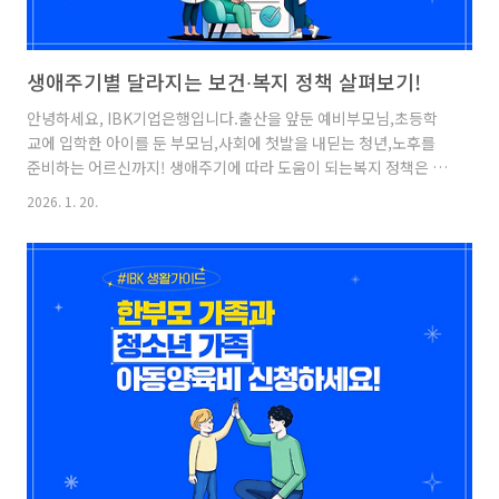
생애주기별 달라지는 보건∙복지 정책 살펴보기!
안녕하세요, IBK기업은행입니다.출산을 앞둔 예비부모님,초등학
교에 입학한 아이를 둔 부모님,사회에 첫발을 내딛는 청년,노후를
준비하는 어르신까지! 생애주기에 따라 도움이 되는복지 정책은 달
라지기 마련인데요.오늘은 2026년부터 달라지는 보건·복지 정책
2026. 1. 20.
을생애주기별로 정리해 소개해 드리겠습니다! 임신∙출산 복지 정책
먼저 예비부모님 및 부모님을 위한복지 제도를 살펴보겠습니다![필
수 가임력 검사 대상자 확대]더 많은 부부가 미리 가임력을 확인해
원활한 임신 준비를 도모합니다.✓ 대상자 확대: 20만 1천 명 → 35
만 9천 명[난임부부 시술 시 지원결정통지서유효기간 연장]난임부
부 서류 준비 불편이 완화됩니다!✓ 유효기간 연장: 3개월 → 6개월
[국민연금 출산크레딧 확대]첫아이부터 출산크레딧 혜택 기간을 적
용합니다..