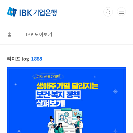
본문 바로가기
홈
IBK 모아보기
라이프 log
1888