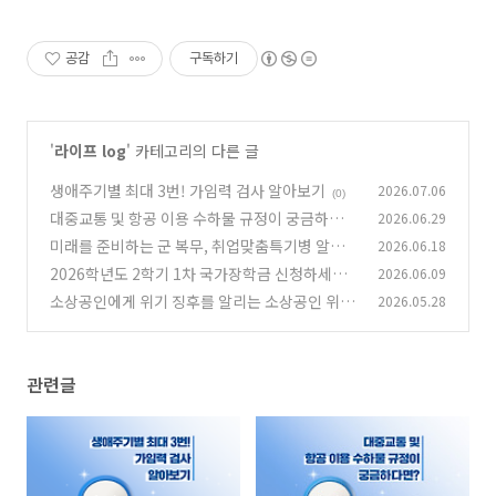
공감
구독하기
'
라이프 log
' 카테고리의 다른 글
생애주기별 최대 3번! 가임력 검사 알아보기
2026.07.06
(0)
대중교통 및 항공 이용 수하물 규정이 궁금하다
2026.06.29
면?
미래를 준비하는 군 복무, 취업맞춤특기병 알아
2026.06.18
(0)
보기
2026학년도 2학기 1차 국가장학금 신청하세요!
2026.06.09
(0)
소상공인에게 위기 징후를 알리는 소상공인 위기
2026.05.28
(0)
알림톡
(0)
관련글