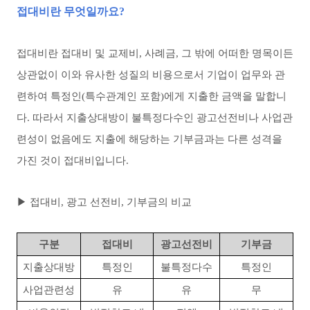
접대비란 무엇일까요?
접대비란 접대비 및 교제비, 사례금, 그 밖에 어떠한 명목이든
상관없이 이와 유사한 성질의 비용으로서 기업이 업무와 관
련하여 특정인(특수관계인 포함)에게 지출한 금액을 말합니
다. 따라서 지출상대방이 불특정다수인 광고선전비나 사업관
련성이 없음에도 지출에 해당하는 기부금과는 다른 성격을
가진 것이 접대비입니다.
▶ 접대비, 광고 선전비, 기부금의 비교
구분
접대비
광고선전비
기부금
지출상대방
특정인
불특정다수
특정인
사업관련성
유
유
무