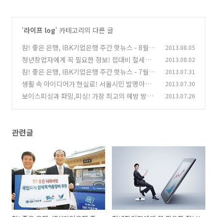
'
라이프 log
' 카테고리의 다른 글
참! 좋은 은행, IBK기업은행 주간 핫뉴스 - 8월 1
2013.08.05
주차
청년창업자에게 꼭 필요한 정보! 접대비 절세방
2013.08.02
(0)
안!
참! 좋은 은행, IBK기업은행 주간 핫뉴스 - 7월 4
2013.07.31
(0)
주차
생활 속 아이디어가 현실로! 서울시민 발명아이
2013.07.30
(0)
디어 공모전
보이스피싱과 파밍,피싱! 가장 최고의 예방 방법
2013.07.26
(2)
은?
(8)
관련글