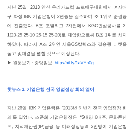
지난 25일 2013 안산·우리카드컵 프로배구대회에서 여자배
구 화성 IBK 기업은행이 2연승을 질주하며 조 1위로 준결승
에 진출했다.
B조 조별리그 2차전에서 KGC인삼공사를 3-
1(23-25 25-10 25-15 25-20)로 제압함으로써 B조 1위를 차지
하였다.
따라서 A조 2위인 서울GS칼텍스와 결승행 티켓을
놓고 맞대결을 펼칠 것으로 예상된다.
▶ 원문보기 : 중앙일보
http://bit.ly/1aVEp0g
핫뉴스
3.
기업은행 전국 영업점장 회의 열어
지난 26일
IBK 기업은행은
'2013년 하반기 전국 영업점장 회
의'를 열었다. 조준희 기업은행장은
“5대양 6대주, 문화콘텐
츠, 지적재산권(IP)금융 등 미래성장동력 3인방이 기업은행