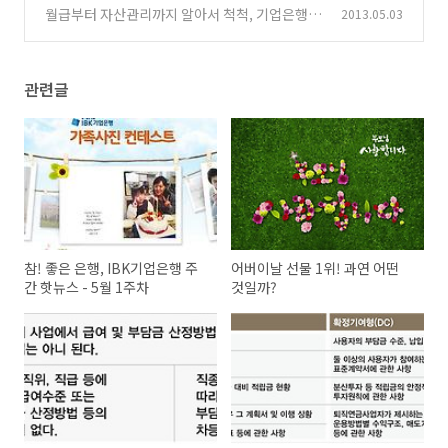
법과 절차
월급부터 자산관리까지 알아서 척척, 기업은행
2013.05.03
(0)
스마트 알림!
(2)
관련글
참! 좋은 은행, IBK기업은행 주
어버이날 선물 1위! 과연 어떤
간 핫뉴스 - 5월 1주차
것일까?