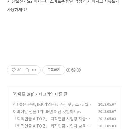
지 않으신가요? 이제부터 스마트폰 방전 걱정 하지 마시고 자유롭게
사용하세요!
30
구독하기
'
라이프 log
' 카테고리의 다른 글
참! 좋은 은행, IBK기업은행 주간 핫뉴스 - 5월 1
2013.05.07
주차
어버이날 선물 1위! 과연 어떤 것일까?
2013.05.07
(2)
(2)
「퇴직연금 A TO Z」 퇴직연금 사업장 자율점
2013.05.03
검 Check list - 1
「퇴직연금 A TO Z」 퇴직연금 가입자 교육 방
2013.05.03
(0)