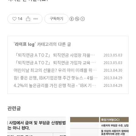
14
구독하기
'
라이프 log
' 카테고리의 다른 글
「퇴직연금 A TO Z」 퇴직연금 사업장 자율점
2013.05.03
검 Check list - 1
「퇴직연금 A TO Z」 퇴직연금 가입자 교육 방
2013.05.03
(0)
법과 절차
어린이날 최고의 선물은? 우리 아이 미래를 위한
2013.04.30
(0)
재테크방법!
참! 좋은 은행, IBK기업은행 주간 핫뉴스 - 4월 5
2013.04.29
(0)
주차
4.2%의 높은금리를 가진 은행 적금 - ‘IBK 기업
2013.04.29
(0)
은행 흔들어적금’
(0)
관련글