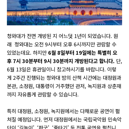
청와대가 전면 개방된 지 어느덧
1
년이 되었습니다
. 원
래
청와대는 오전
9
시부터 오후
6
시까지만 관람할 수
있었는데요
.
하지만
6
월
8
일부터
19
일에는 특별히 오
후
7
시
30
분부터
9
시
30
분까지 개방된다고 합니다
.
단
,
6
월
13
일은 휴관일이니 참고하시기를 바랍니다
.
이렇
게
2
주간 진행되는 청와대 밤의 산책 시간에는 대정원과
본관
,
소정원
,
대통령이 거주했던 관저
,
녹지원과 상춘재
까지 자유롭게 관람할 수 있습니다
.
특히 대정원
,
소정원
,
녹지원에서는 다채로운 공연이 펼
쳐질 예정입니다
.
먼저 대정원에서는 국립국악원 민속악
단이
‘
길놀이
’, ‘
판굿
’, ‘
줄타기
’
등 전통 공연을 펼칩니