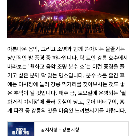
아름다운 음악
,
그리고 조명과 함께 쏟아지는 물줄기는
낭만적인 밤 풍경 중 하나입니다
.
탁 트인 강릉 호수에서
바라보는
‘
월화교 음악 조명 분수 쇼
’
는 이런 풍경을 즐
기고 싶은 분께 딱 맞는 명소입니다
.
분수 쇼를 즐긴 후
에는 야시장에 들러 강릉 먹거리를 찾아보시는 것도 좋
은 추억이 될 것입니다
.
매주 금
,
토요일에 운영되는
‘
월
화거리 야시장
’
에 들러 옹심이 당고
,
문어 버터구이
,
홍
게 파전 등 강릉의 맛을 마음껏 느껴보시기를 바랍니다
.
공지사항 - 강릉시청