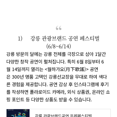
1) 강릉 관광브랜드 공연 페스티벌
(6/8~6/14)
강릉 방문의 달에는 강릉 전체를 극장으로 삼아
1
달간
다양한 창작 공연이 펼쳐집니다
.
특히
6
월
8
일부터
6
월
14
일까지 열리는
<
월하가요
(
月下歌謠
)>
공연
은
300
년 명품 고택인 강릉선교장을 무대로 하여 색다
른 경험을 제공합니다
.
공연 감상 후 인스타그램에 후기
를 작성하면 폴라로이드 카메라
,
외식 상품권
,
온라인 쇼
핑 포인트 등 다양한 상품도 받을 수 있습니다
.
강릉 관광브랜드공연 프레페스티벌