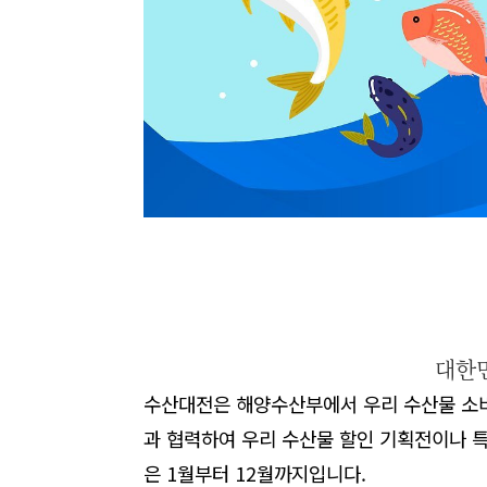
대한
수산대전은
해양수산부에서
우리
수산물
소
과
협력하여
우리
수산물
할인
기획전이나
은
1
월부터
12
월까지입니다
.