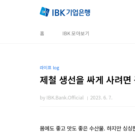
본문 바로가기
홈
IBK 모아보기
라이프 log
제철 생선을 싸게 사려면
by IBK.Bank.Official
2023. 6. 7.
몸에도
좋고
맛도
좋은
수산물
.
하지만
싱싱