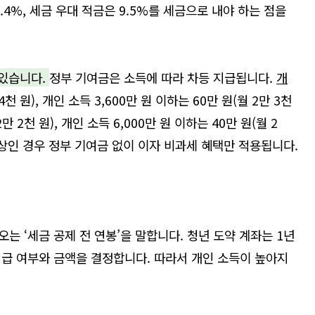
5.4%,
세금 우대 적금은
9.5%
를 세금으로 내야 하는 점을
 있습니다
.
정부 기여금은 소득에 따라 차등 지급됩니다
.
개
4
천 원
),
개인 소득
3,600
만 원 이하는
60
만 원
(
월
2
만
3
천
2
만
2
천 원
),
개인 소득
6,000
만 원 이하는
40
만 원
(
월
2
이상인 경우 정부 기여금 없이 이자 비과세 혜택만 적용됩니다
.
나오는
‘
세금 공제 전 연봉
’
을 말합니다
.
청년 도약 계좌는
1
년
지급 여부와 금액을 결정합니다
.
따라서 개인 소득이 높아지