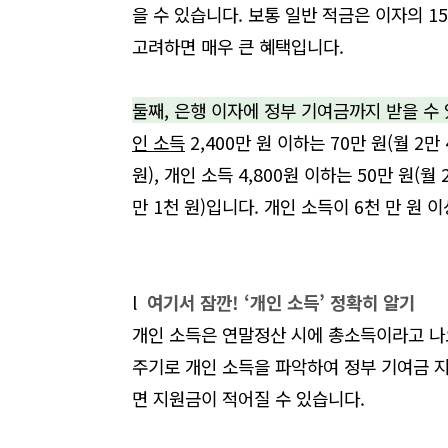
을 수 있습니다
.
보통 일반 적금은 이자의
1
고려하면 매우 큰 혜택입니다
.
둘째
,
은행 이자에 정부 기여금까지 받을 수
인 소득
2,400
만 원 이하는
70
만 원
(
월
2
만
원
),
개인 소득
4,800
원 이하는
50
만 원
(
월
만
1
천 원
)
입니다
.
개인 소득이
6
천 만 원 
l
여기서 잠깐! ‘개인 소득’ 정확히 알기
개인 소득은 연말정산 시에 총소득이라고 
주기로 개인 소득을 파악하여 정부 기여금 
면 지원금이 적어질 수 있습니다
.