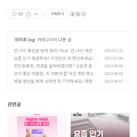
22
구독하기
'
라이프 log
' 카테고리의 다른 글
만 나이 통일법 완벽 정리!(feat. 만 나이 계산기)
2023.07.21
요즘 인기 채권투자? 이것만은 꼭 확인하세요!
2023.07.06
(0)
주민등록증, 여권을 잃어버렸다면? 신분증 분실
2023.06.09
(0)
시 대처법!
걷기 좋은 여름밤, 꼭 가봐야 할 야간 개장 명소
2023.06.08
(0)
제철 생선을 싸게 사려면 꼭 기억하세요! 대한민
2023.06.07
(0)
국 수산대전
(0)
관련글