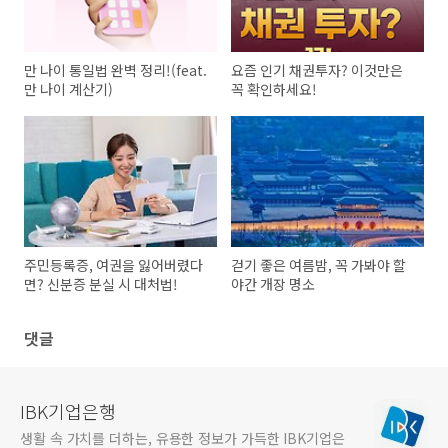
만 나이 통일법 완벽 정리!(feat.
요즘 인기 채권투자? 이것만은
만 나이 계산기)
꼭 확인하세요!
주민등록증, 여권을 잃어버렸다
걷기 좋은 여름밤, 꼭 가봐야 할
면? 신분증 분실 시 대처법!
야간 개장 명소
댓글
IBK기업은행
생활 속 가치를 더하는, 유용한 정보가 가득한 IBK기업은