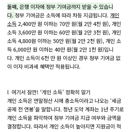
둘째
,
은행 이자에 정부 기여금까지 받을 수 있습니
다
.
정부 기여금은 소득에 따라 차등 지급됩니다
.
개인
소득
2,400
만 원 이하는
70
만 원
(
월
2
만
4
천 원
),
개인
소득
3,600
만 원 이하는
60
만 원
(
월
2
만
3
천 원
),
개인
소득
4,800
원 이하는
50
만 원
(
월
2
만
2
천 원
),
개인 소
득
6,000
만 원 이하는
40
만 원
(
월
2
만
1
천 원
)
입니
다
.
개인 소득이
6
천 만 원 이상인 경우 정부 기여금 없
이 이자 비과세 혜택만 적용됩니다
.
l
여기서 잠깐! ‘개인 소득’ 정확히 알기
개인 소득은 연말정산 시에 총소득이라고 나오는
‘
세금
공제 전 연봉
’
을 말합니다
.
청년 도약 계좌는
1
년 주기로
개인 소득을 파악하여 정부 기여금 지급 여부와 금액을
결정합니다
.
따라서 개인 소득이 높아지면 지원금이 적