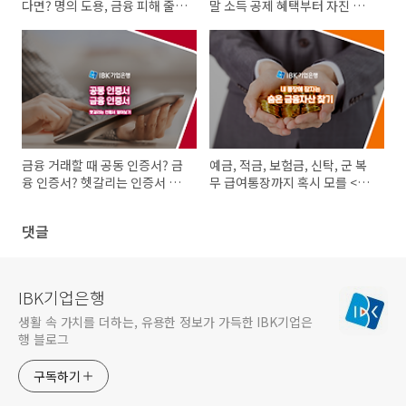
다면? 명의 도용, 금융 피해 줄이
말 소득 공제 혜택부터 자진 발
는 3가지 예방법
급 방법까지 총정리!
금융 거래할 때 공동 인증서? 금
예금, 적금, 보험금, 신탁, 군 복
융 인증서? 헷갈리는 인증서 차
무 급여통장까지 혹시 모를 <숨
이점 알아보기
은 금융자산 찾는 방법>
댓글
IBK기업은행
생활 속 가치를 더하는, 유용한 정보가 가득한 IBK기업은
행 블로그
구독하기