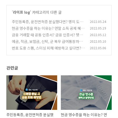
'
라이프 log
' 카테고리의 다른 글
주민등록증, 운전면허증 분실했다면? 명의 도용,
2022.05.24
금융 피해 줄이는 3가지 예방법
현금 영수증을 하는 이유는? 연말 소득 공제 혜택
2022.05.19
(0)
부터 자진 발급 방법까지 총정리!
금융 거래할 때 공동 인증서? 금융 인증서? 헷갈
2022.05.12
(0)
리는 인증서 차이점 알아보기
예금, 적금, 보험금, 신탁, 군 복무 급여통장까지
2022.05.10
(0)
혹시 모를 <숨은 금융자산 찾는 방법>
번호 도용 스팸, 스미싱 피해 예방하고 싶다면? <
2022.05.06
(0)
번호 도용 문자 차단 서비스> 알아보기
(0)
관련글
주민등록증, 운전면허증 분실했
현금 영수증을 하는 이유는? 연