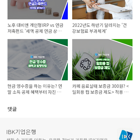
노후 대비엔 개인형IRP vs 연금
2022년도 하반기 달라지는 '건
저축펀드 '세액 공제 연금 상품'
강보험료 부과체계'
차이점
현금 영수증을 하는 이유는? 연
카페 음료살때 보증금 300원? <
말 소득 공제 혜택부터 자진 발
일회용 컵 보증금 제도> 적용 브
급 방법까지 총정리!
랜드, 환급방법 정리 !
댓글
IBK기업은행
생활 속 가치를 더하는, 유용한 정보가 가득한 IBK기업은