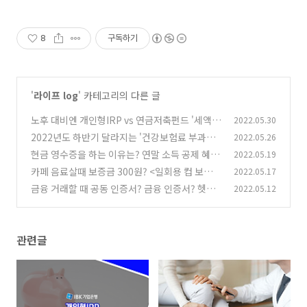
8
구독하기
'
라이프 log
' 카테고리의 다른 글
노후 대비엔 개인형IRP vs 연금저축펀드 '세액
2022.05.30
공제 연금 상품' 차이점
2022년도 하반기 달라지는 '건강보험료 부과체
2022.05.26
(0)
계'
현금 영수증을 하는 이유는? 연말 소득 공제 혜택
2022.05.19
(1)
부터 자진 발급 방법까지 총정리!
카페 음료살때 보증금 300원? <일회용 컵 보증금
2022.05.17
(0)
제도> 적용 브랜드, 환급방법 정리 !
금융 거래할 때 공동 인증서? 금융 인증서? 헷갈
2022.05.12
(0)
리는 인증서 차이점 알아보기
(0)
관련글