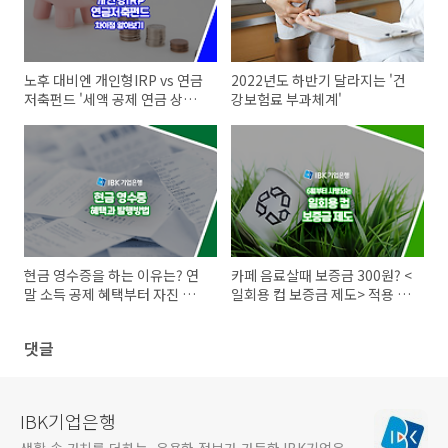
노후 대비엔 개인형IRP vs 연금
2022년도 하반기 달라지는 '건
저축펀드 '세액 공제 연금 상품'
강보험료 부과체계'
차이점
현금 영수증을 하는 이유는? 연
카페 음료살때 보증금 300원? <
말 소득 공제 혜택부터 자진 발
일회용 컵 보증금 제도> 적용 브
급 방법까지 총정리!
랜드, 환급방법 정리 !
댓글
IBK기업은행
생활 속 가치를 더하는, 유용한 정보가 가득한 IBK기업은