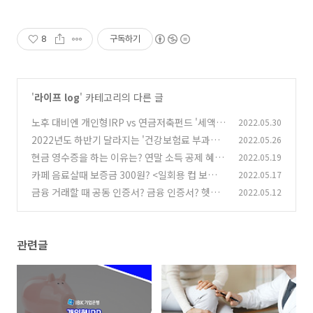
8
구독하기
'
라이프 log
' 카테고리의 다른 글
노후 대비엔 개인형IRP vs 연금저축펀드 '세액
2022.05.30
공제 연금 상품' 차이점
2022년도 하반기 달라지는 '건강보험료 부과체
2022.05.26
(0)
계'
현금 영수증을 하는 이유는? 연말 소득 공제 혜택
2022.05.19
(1)
부터 자진 발급 방법까지 총정리!
카페 음료살때 보증금 300원? <일회용 컵 보증금
2022.05.17
(0)
제도> 적용 브랜드, 환급방법 정리 !
금융 거래할 때 공동 인증서? 금융 인증서? 헷갈
2022.05.12
(0)
리는 인증서 차이점 알아보기
(0)
관련글