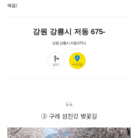
어요!
③ 구례 섬진강 벚꽃길