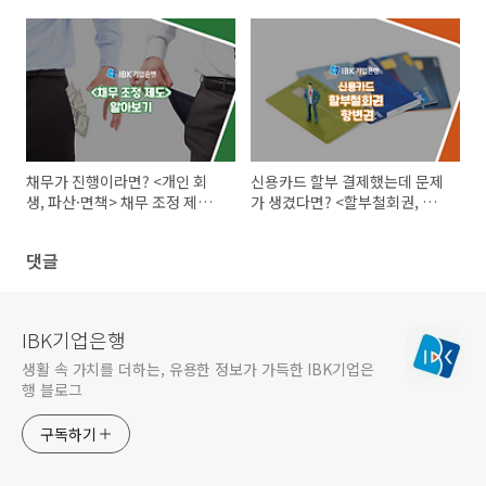
아보기
대한 협박 예방법
채무가 진행이라면? <개인 회
신용카드 할부 결제했는데 문제
생, 파산·면책> 채무 조정 제도
가 생겼다면? <할부철회권, 항
로 도움 받으세요!
변권 행사> 할 수 있어요.
댓글
IBK기업은행
생활 속 가치를 더하는, 유용한 정보가 가득한 IBK기업은
행 블로그
구독하기