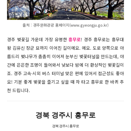
출처 : 경주문화관광 홈페이지(www.gyeongju.go.kr)
경주 벚꽃길 가운데 가장 유명한
흥무로
! 경주 흥무로는 흥무대
왕 김유신 장군 묘까지 이어진 길이에요. 에요.
도로 양쪽으로 아
름드리 벚나무가 촘촘히 이어져 눈부신 벚꽃터널을 만드는데,
야
간에 은은한 조명이 들어와서 낮보다 밤에 더 환상적인 벚꽃길이
죠. 경주 고속·시외 버스 터미널 맞은 편에 있어서 접근성도 좋아
요! 기분 좋게 벚꽃을 즐기고 싶을 때 차 타고 흥무로 한 바퀴 추
천 드립니다.