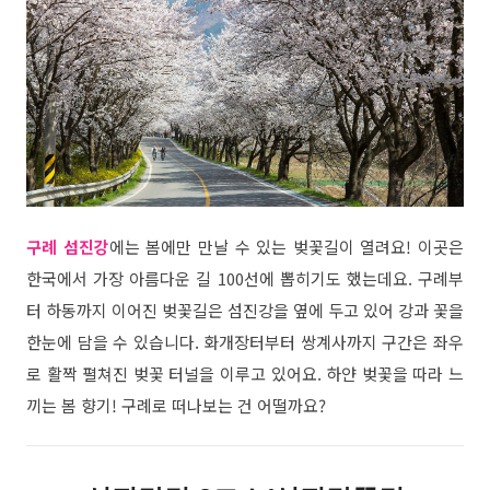
구례 섬진강
에는 봄에만 만날 수 있는 벚꽃길이 열려요! 이곳은
한국에서 가장 아름다운 길 100선에 뽑히기도 했는데요.
구례부
터 하동까지 이어진 벚꽃길은 섬진강을 옆에 두고 있어 강과 꽃을
한눈에 담을 수 있습니다.
화개장터부터 쌍계사까지 구간은
좌우
로 활짝 펼쳐진 벚꽃 터널을 이루고 있어요.
하얀 벚꽃을 따라 느
끼는 봄 향기! 구례로 떠나보는 건 어떨까요?