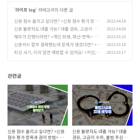
'
라이프 log
' 카테고리의 다른 글
신용 점수 올리고 싶다면? <신용 점수 평가 항목
2022.04.18
과 관리 방법> 알아보기
신용 불량자도 대출 가능? 대출 권유, 고금리 수
2022.04.08
(0)
취, 불법 추심에 대한 협박 예방법
채무가 진행이라면? <개인 회생, 파산·면책> 채
2022.03.25
(0)
무 조정 제도로 도움 받으세요!
신용카드 할부 결제했는데 문제가 생겼다면? <할
2022.03.18
(0)
부철회권, 항변권 행사> 할 수 있어요.
피싱 사기, 미리 알면 예방할 수 있어요! <지인,
2022.03.17
(0)
기관 사칭 보이스피싱> 피해 예방 방법
(0)
관련글
신용 점수 올리고 싶다면? <신용
신용 불량자도 대출 가능? 대출
점수 평가 항목과 관리 방법> 알
권유, 고금리 수취, 불법 추심에