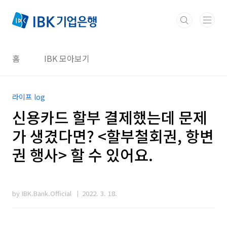
본문 바로가기
홈
IBK 모아보기
라이프 log
신용카드 할부 결제했는데 문제
가 생겼다면? <할부철회권, 항변
권 행사> 할 수 있어요.
by IBK.Bank.Official
2022. 3. 18.