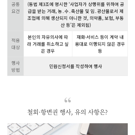
공통
(동법 제3조에 명시한 ‘사업자가 상행위를 위하여 공
요건
급을 받는 거래, 농․수․축산물 및 임․광산물로서 제
조업에 의해 생산되지 아니한 것, 의약품, 보험, 부동
산 등’은 제외됨)
본인의 자유의사에 따
재화·서비스 등이 계약 내
적용
라 거래를 취소하고 싶
용대로 이행되지 않은 경우
대상
은 경우
등
행사
민원신청서를 작성하여 행사
방법
철회·항변권 행사, 유의 사항은?