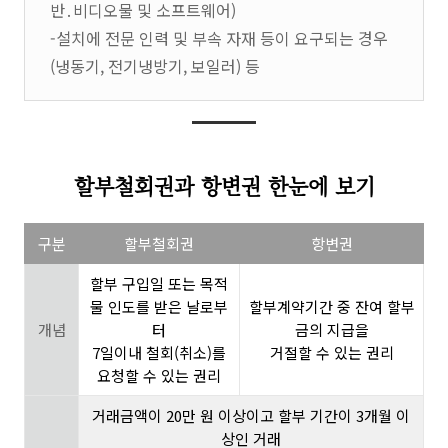
반․비디오물 및 소프트웨어)
-설치에 전문 인력 및 부속 자재 등이 요구되는 경우
(냉동기, 전기냉방기, 보일러) 등
할부철회권과 항변권 한눈에 보기
구분
할부철회권
항변권
할부 구입일 또는 목적
물 인도를 받은 날로부
할부계약기간 중 잔여 할부
개념
터
금의 지급을
7일이내 철회(취소)를
거절할 수 있는 권리
요청할 수 있는 권리
거래금액이 20만 원 이상이고 할부 기간이 3개월 이
상인 거래