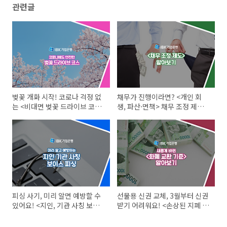
관련글
벚꽃 개화 시작! 코로나 걱정 없
채무가 진행이라면? <개인 회
는 <비대면 벚꽃 드라이브 코스
생, 파산·면책> 채무 조정 제도
BEST 4> 알아보기
로 도움 받으세요!
피싱 사기, 미리 알면 예방할 수
선물용 신권 교체, 3월부터 신권
있어요! <지인, 기관 사칭 보이
받기 어려워요! <손상된 지폐 교
스피싱> 피해 예방 방법
환 방법> 알아보기