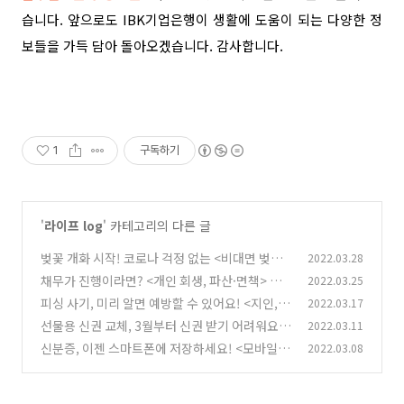
습니다. 앞으로도 IBK기업은행이 생활에 도움이 되는 다양한 정
보들을 가득 담아 돌아오겠습니다. 감사합니다.
1
구독하기
'
라이프 log
' 카테고리의 다른 글
벚꽃 개화 시작! 코로나 걱정 없는 <비대면 벚꽃
2022.03.28
드라이브 코스 BEST 4> 알아보기
채무가 진행이라면? <개인 회생, 파산·면책> 채
2022.03.25
(0)
무 조정 제도로 도움 받으세요!
피싱 사기, 미리 알면 예방할 수 있어요! <지인,
2022.03.17
(0)
기관 사칭 보이스피싱> 피해 예방 방법
선물용 신권 교체, 3월부터 신권 받기 어려워요!
2022.03.11
(0)
<손상된 지폐 교환 방법> 알아보기
신분증, 이젠 스마트폰에 저장하세요! <모바일
2022.03.08
(1)
운전면허증 발급 방법> 알아보기
(1)