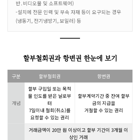
반․비디오물 및 소프트웨어)
-설치에 전문 인력 및 부속 자재 등이 요구되는 경우
(냉동기, 전기냉방기, 보일러) 등
할부철회권과 항변권 한눈에 보기
구분
할부철회권
항변권
할부 구입일 또는 목적
물 인도를 받은 날로부
할부계약기간 중 잔여 할부
개념
터
금의 지급을
7일이내 철회(취소)를
거절할 수 있는 권리
요청할 수 있는 권리
거래금액이 20만 원 이상이고 할부 기간이 3개월 이
상인 거래