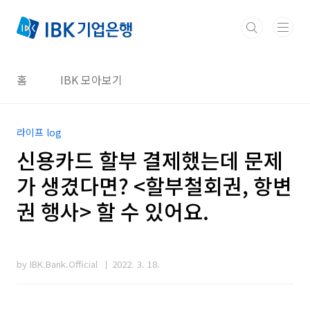
본문 바로가기
홈
IBK 모아보기
라이프 log
신용카드 할부 결제했는데 문제
가 생겼다면? <할부철회권, 항변
권 행사> 할 수 있어요.
by IBK.Bank.Official
2022. 3. 18.