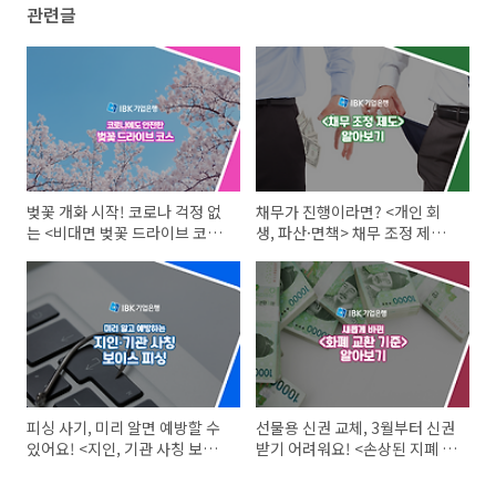
관련글
벚꽃 개화 시작! 코로나 걱정 없
채무가 진행이라면? <개인 회
는 <비대면 벚꽃 드라이브 코스
생, 파산·면책> 채무 조정 제도
BEST 4> 알아보기
로 도움 받으세요!
피싱 사기, 미리 알면 예방할 수
선물용 신권 교체, 3월부터 신권
있어요! <지인, 기관 사칭 보이
받기 어려워요! <손상된 지폐 교
스피싱> 피해 예방 방법
환 방법> 알아보기