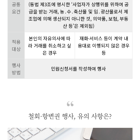
공통
(동법 제3조에 명시한 ‘사업자가 상행위를 위하여 공
요건
급을 받는 거래, 농․수․축산물 및 임․광산물로서 제
조업에 의해 생산되지 아니한 것, 의약품, 보험, 부동
산 등’은 제외됨)
본인의 자유의사에 따
재화·서비스 등이 계약 내
적용
라 거래를 취소하고 싶
용대로 이행되지 않은 경우
대상
은 경우
등
행사
민원신청서를 작성하여 행사
방법
철회·항변권 행사, 유의 사항은?