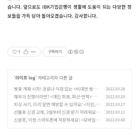
습니다. 앞으로도 IBK기업은행이 생활에 도움이 되는 다양한 정
보들을 가득 담아 돌아오겠습니다. 감사합니다.
1
구독하기
'
라이프 log
' 카테고리의 다른 글
벚꽃 개화 시작! 코로나 걱정 없는 <비대면 벚꽃
2022.03.28
드라이브 코스 BEST 4> 알아보기
채무가 진행이라면? <개인 회생, 파산·면책> 채
2022.03.25
(0)
무 조정 제도로 도움 받으세요!
피싱 사기, 미리 알면 예방할 수 있어요! <지인,
2022.03.17
(0)
기관 사칭 보이스피싱> 피해 예방 방법
선물용 신권 교체, 3월부터 신권 받기 어려워요!
2022.03.11
(0)
<손상된 지폐 교환 방법> 알아보기
신분증, 이젠 스마트폰에 저장하세요! <모바일
2022.03.08
(1)
운전면허증 발급 방법> 알아보기
(1)