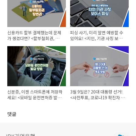
신용카드 할부 결제했는데 문제
피싱 사기, 미리 알면 예방할 수
가 생겼다면? <할부철회권, 항
있어요! <지인, 기관 사칭 보이
변권 행사> 할 수 있어요.
스피싱> 피해 예방 방법
신분증, 이젠 스마트폰에 저장하
3월 9일은? 20대 대통령 선거!
세요! <모바일 운전면허증 발급
<사전투표, 코로나19 확진자 투
방법> 알아보기
표 방법> 한눈에 보기
댓글