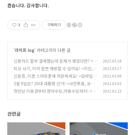
겠습니다
.
감사합니다
.
3
구독하기
'
라이프 log
' 카테고리의 다른 글
신용카드 할부 결제했는데 문제가 생겼다면? <할
2022.03.18
부철회권, 항변권 행사> 할 수 있어요.
피싱 사기, 미리 알면 예방할 수 있어요! <지인,
2022.03.17
(0)
기관 사칭 보이스피싱> 피해 예방 방법
신분증, 이젠 스마트폰에 저장하세요! <모바일
2022.03.08
(0)
운전면허증 발급 방법> 알아보기
3월 9일은? 20대 대통령 선거! <사전투표, 코로
2022.03.03
(1)
나19 확진자 투표 방법> 한눈에 보기
첫만남 이용권부터 영아수당,아동수당까지! <20
2022.02.22
(0)
22년 임산부 정부 지원 혜택> 모아보기
(2)
관련글