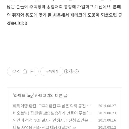
많은 분들이 주택청약 종합저축 통장에 가입하고 계신데요.
본래
의 취지와 용도에 맞게 잘 사용해서 재테크에 도움이 되셨으면 좋
겠습니다:D
4
구독하기
'
라이프 log
' 카테고리의 다른 글
해외여행 환전, 그후? 환전 후 남은 외화 동전 처
2019.08.27
리
비오는날! 집 안을 뽀송뽀송하게 만들어 주는 '이
2019.08.23
(1)
것'
인건비 걱정 NO! 일자리안정자금 신청 조건은?
2019.08.16
(0)
나도 사업용 계좌 신고 대상자일까?
2019.08.12
(0)
(0)