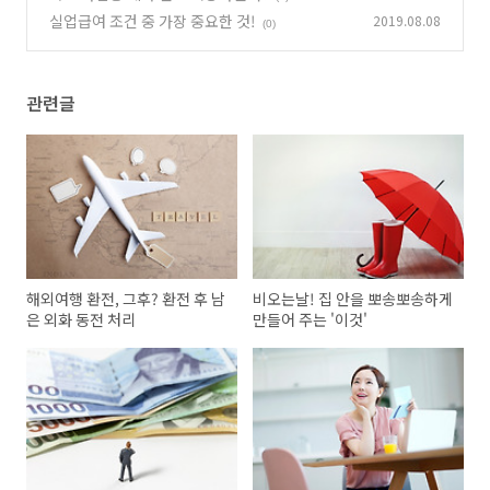
실업급여 조건 중 가장 중요한 것!
2019.08.08
(0)
관련글
해외여행 환전, 그후? 환전 후 남
비오는날! 집 안을 뽀송뽀송하게
은 외화 동전 처리
만들어 주는 '이것'